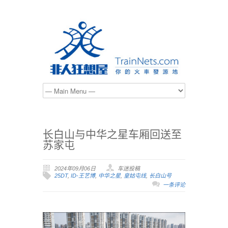
长白山与中华之星车厢回送至
苏家屯
2024年09月06日
车迷投稿
25DT
,
ID-王艺博
,
中华之星
,
皇姑屯线
,
长白山号
一条评论