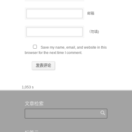
邮箱
（勿填)
Save my name, email, and website in this
browser for the next time I comment.
1,053 s
文章检索