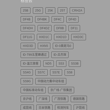
标签云
25B
25G
25K
25T
CRH2A
DF4B
DF4BK
DF4C
DF4D
DF4DH
DF4DZ
DF8B
DF11
DF11G
HXD1C
HXD1D
HXD3C
HXD3D
HXN5
ID-0奥斑马0
ID-T99五里蹲通过
ID-吕杰琛
ID-温兰旅客
ND5
SS3
SS3B
SS4G
SS7C
SS7E
SS8
SS9G
中国动力集中动车组
中国标准动车组
京广线-广铁集团
京沪线
广深线
广茂铁路
德国铁路
成昆线
日本铁路
检测列车
沪昆线