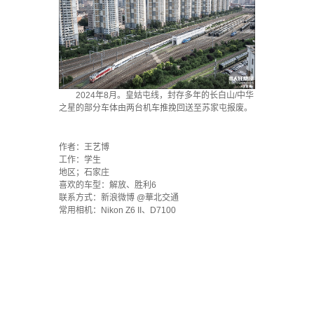
2024年8月。皇姑屯线，封存多年的长白山/中华
之星的部分车体由两台机车推挽回送至苏家屯报废。
·
作者：王艺博
工作：学生
地区；石家庄
喜欢的车型：解放、胜利6
联系方式：新浪微博 @華北交通
常用相机：Nikon Z6 II、D7100