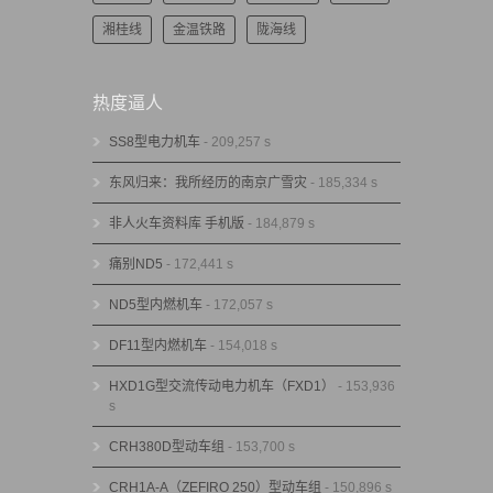
湘桂线
金温铁路
陇海线
热度逼人
SS8型电力机车
- 209,257 s
东风归来：我所经历的南京广雪灾
- 185,334 s
非人火车资料库 手机版
- 184,879 s
痛别ND5
- 172,441 s
ND5型内燃机车
- 172,057 s
DF11型内燃机车
- 154,018 s
HXD1G型交流传动电力机车（FXD1）
- 153,936
s
CRH380D型动车组
- 153,700 s
CRH1A-A（ZEFIRO 250）型动车组
- 150,896 s