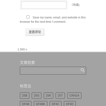
（勿填)
Save my name, email, and website in this
browser for the next time I comment.
1,560 s
文章检索
标签云
25B
25G
25K
25T
CRH2A
DF4B
DF4BK
DF4C
DF4D