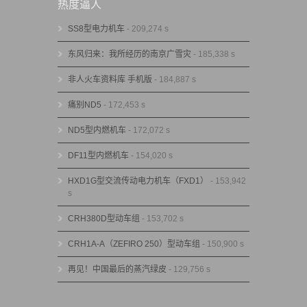
热度逼人
SS8型电力机车
- 209,274 s
东风归来：我所经历的南京广雪灾
- 185,338 s
非人火车资料库 手机版
- 184,887 s
痛别ND5
- 172,453 s
ND5型内燃机车
- 172,072 s
DF11型内燃机车
- 154,020 s
HXD1G型交流传动电力机车（FXD1）
- 153,942
s
CRH380D型动车组
- 153,702 s
CRH1A-A（ZEFIRO 250）型动车组
- 150,900 s
再见！中国最后的蒸汽绿皮
- 129,756 s