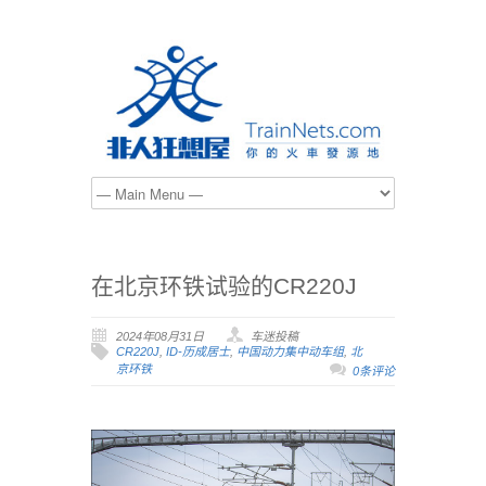
在北京环铁试验的CR220J
2024年08月31日
车迷投稿
CR220J
,
ID-历成居士
,
中国动力集中动车组
,
北
京环铁
0条评论