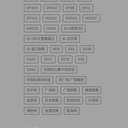
DF4DH
DF4DZ
DF8B
DF11
DF11G
HXD1C
HXD1D
HXD3C
HXD3D
HXN5
ID-0奥斑马0
ID-T99五里蹲通过
ID-吕杰琛
ID-温兰旅客
ND5
SS3
SS3B
SS4G
SS7C
SS7E
SS8
SS9G
中国动力集中动车组
中国标准动车组
京广线-广铁集团
京沪线
广深线
广茂铁路
德国铁路
成昆线
日本铁路
检测列车
沪昆线
湘桂线
金温铁路
陇海线