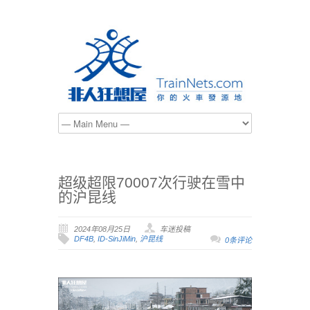
超级超限70007次行驶在雪中
的沪昆线
2024年08月25日
车迷投稿
DF4B
,
ID-SinJiMin
,
沪昆线
0条评论