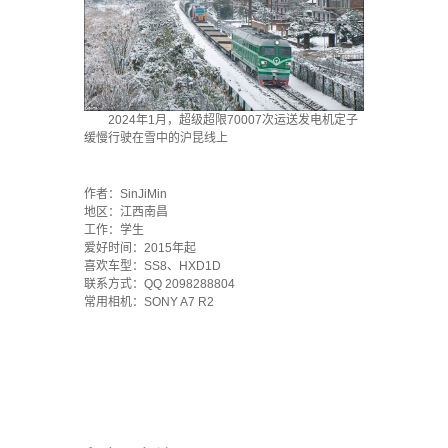
2024年1月，超级超限70007次运送发电机定子
缓慢行驶在雪中的沪昆线上
`
作者：SinJiMin
地区：江西南昌
工作：学生
爱好时间：2015年起
喜欢车型：SS8、HXD1D
联系方式：QQ 2098288804
常用相机：SONY A7 R2