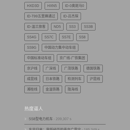
HXD3D
HXN5
ID-0奥斑马0
ID-T99五里蹲通过
ID-吕杰琛
ID-温兰旅客
ND5
SS3
SS3B
SS4G
SS7C
SS7E
SS8
SS9G
中国动力集中动车组
中国标准动车组
京广线-广铁集团
京沪线
广深线
广茂铁路
德国铁路
成昆线
日本铁路
检测列车
沪昆线
湘桂线
金温铁路
陇海线
热度逼人
SS8型电力机车
- 209,307 s
东风归来：我所经历的南京广雪灾
- 185,349 s