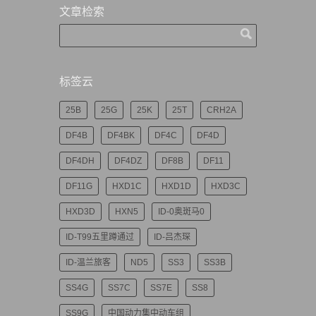
文章检索
标签云
25B
25G
25K
25T
CRH2A
DF4B
DF4BK
DF4C
DF4D
DF4DH
DF4DZ
DF8B
DF11
DF11G
HXD1C
HXD1D
HXD3C
HXD3D
HXN5
ID-0奥斑马0
ID-T99五里蹲通过
ID-吕杰琛
ID-温兰旅客
ND5
SS3
SS3B
SS4G
SS7C
SS7E
SS8
SS9G
中国动力集中动车组