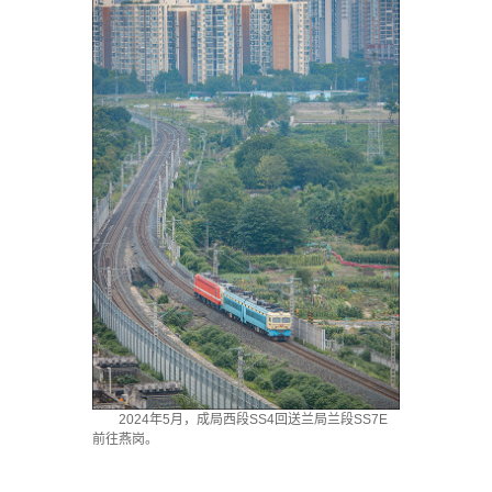
2024年5月，成局西段SS4回送兰局兰段SS7E
前往燕岗。
·