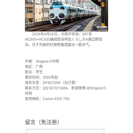
2024年4月26日，大阪环状线，287系
HC605+HC635编成担当特急くろしお4通过野田
站，位于列尾的红眼熊猫透露出一股杀气。
·
作者：Shigure小时雨
地区：广西
职业：学生
爱好时间：2003年起
喜欢车型：DF4D7000（无灯罩）
联系方式：QQ 937071884、新浪微博 @Shigure小
时雨
常用相机：Canon EOS 70D
留言（免注册）