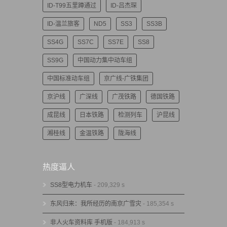
ID-T99五里蹲通过
ID-吕杰琛
ID-温兰旅客
ND5
SS3
SS3B
SS4G
SS7C
SS7E
SS8
SS9G
中国动力集中动车组
中国标准动车组
京广线-广铁集团
京沪线
广深线
广茂铁路
德国铁路
成昆线
日本铁路
检测列车
沪昆线
湘桂线
金温铁路
陇海线
热度逼人
SS8型电力机车
- 209,329 s
东风归来：我所经历的南京广雪灾
- 185,354 s
非人火车资料库 手机版
- 184,913 s