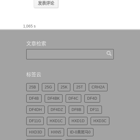
1,065 s
文章检索
标签云
25B
25G
25K
25T
CRH2A
DF4B
DF4BK
DF4C
DF4D
DF4DH
DF4DZ
DF8B
DF11
DF11G
HXD1C
HXD1D
HXD3C
HXD3D
HXN5
ID-0奥斑马0