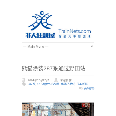
熊猫涂装287系通过野田站
2024年07月17日
车迷投稿
287系
,
ID-Shigure小时雨
,
大阪环状线
,
日本铁路
0条评论