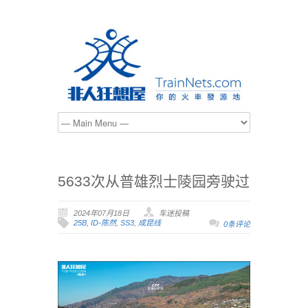
5633次从普雄烈士陵园旁驶过
2024年07月18日
车迷投稿
25B
,
ID-陈然
,
SS3
,
成昆线
0条评论