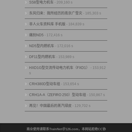
SS8型电力机车
- 209,160 s
东风归来：我所经历的南京广雪灾
- 185,303 s
非人火车资料库 手机版
- 184,839 s
痛别ND5
- 172,416 s
ND5型内燃机车
- 172,016 s
DF11型内燃机车
- 153,989 s
HXD1G型交流传动电力机车（FXD1）
- 153,912
s
CRH380D型动车组
- 153,654 s
CRH1A-A（ZEFIRO 250）型动车组
- 150,867 s
再见！中国最后的蒸汽绿皮
- 129,702 s
商业使用请联系TrainNet＠126.com，本网站拒绝CC协