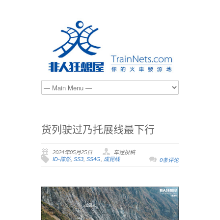
货列驶过乃托展线最下行
2024年05月25日
车迷投稿
ID-陈然
,
SS3
,
SS4G
,
成昆线
0条评论