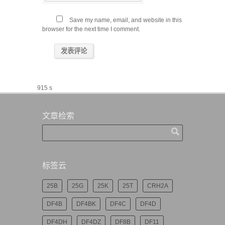
Save my name, email, and website in this
browser for the next time I comment.
915 s
文章检索
标签云
25B
25G
25K
25T
CRH2A
DF4B
DF4BK
DF4C
DF4D
DF4DH
DF4DZ
DF8B
DF11