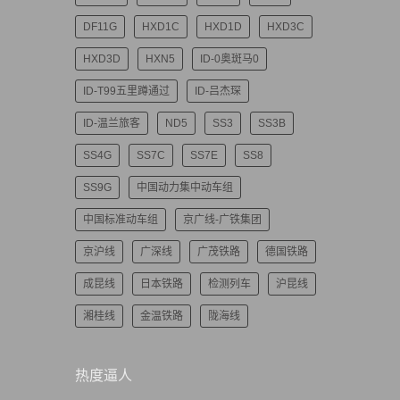
DF11G
HXD1C
HXD1D
HXD3C
HXD3D
HXN5
ID-0奥斑马0
ID-T99五里蹲通过
ID-吕杰琛
ID-温兰旅客
ND5
SS3
SS3B
SS4G
SS7C
SS7E
SS8
SS9G
中国动力集中动车组
中国标准动车组
京广线-广铁集团
京沪线
广深线
广茂铁路
德国铁路
成昆线
日本铁路
检测列车
沪昆线
湘桂线
金温铁路
陇海线
热度逼人