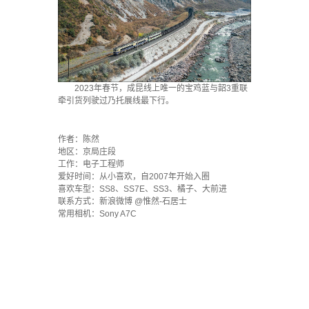
2023年春节，成昆线上唯一的宝鸡蓝与韶3重联
牵引货列驶过乃托展线最下行。
·
作者：陈然
地区：京局庄段
工作：电子工程师
爱好时间：从小喜欢，自2007年开始入圈
喜欢车型：SS8、SS7E、SS3、橘子、大前进
联系方式：新浪微博 @惟然-石居士
常用相机：Sony A7C