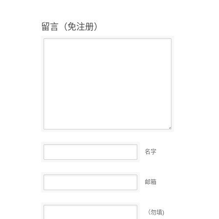
留言（免注册）
名字
邮箱
（勿填)