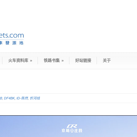
火车资料库
»
铁路书集
»
好站链接
关于
5B
,
DF4BK
,
ID-陈然
,
忻河线