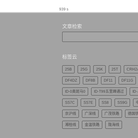
939 s
文章检索
标签云
25B
25G
25K
25T
CRH2
DF4DZ
DF8B
DF11
DF11G
ID-0奥斑马0
ID-T99五里蹲通过
ID
SS7C
SS7E
SS8
SS9G
京沪线
广深线
广茂铁路
德国
湘桂线
金温铁路
陇海线