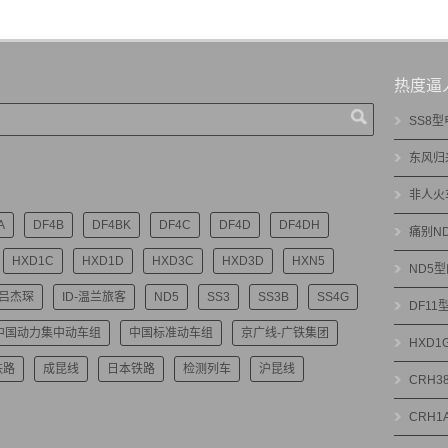
热度逼
SS8
东风归
非人火
A
DF4B
DF4BK
DF4C
DF4D
DF4DH
痛别N
HXD1C
HXD1D
HXD3C
HXD3D
HXN5
ND5
-吕杰琛
ID-温兰旅客
ND5
SS3
SS3B
SS4G
DF1
中国动力集中动车组
中国标准动车组
京广线-广铁集团
HXD
铁路
成昆线
日本铁路
检测列车
沪昆线
CRH3
CRH1