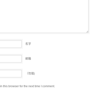
名字
邮箱
（勿填)
 this browser for the next time I comment.