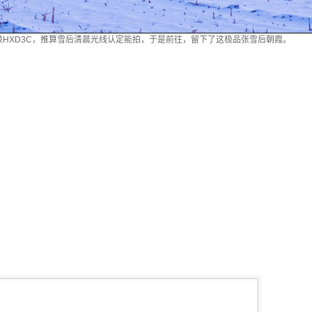
要换HXD3C，推算雪后清晨光线认定能拍，于是前往，留下了这极品张雪后朝霞。