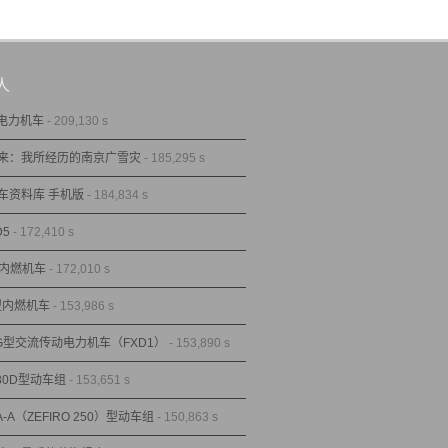
人
型电力机车
- 209,130 s
来：我所经历的南京广雪灾
- 185,295 s
车资料库 手机版
- 184,834 s
D5
- 172,410 s
型内燃机车
- 172,010 s
1型内燃机车
- 153,986 s
1G型交流传动电力机车（FXD1）
- 153,890 s
80D型动车组
- 153,651 s
A-A（ZEFIRO 250）型动车组
- 150,863 s