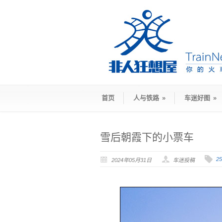
首页
人与铁路
»
车迷好图
»
雪后朝霞下的小票车
2
2024年05月31日
车迷投稿