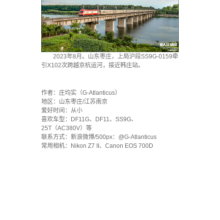
2023年8月。山东枣庄，上局沪段SS9G-0159牵
引X102次跨越京杭运河，接近韩庄站。
·
作者：庄均实（G-Atlanticus）
地区：山东枣庄/江苏南京
爱好时间：从小
喜欢车型：DF11G、DF11、SS9G、
25T（AC380V）等
联系方式：新浪微博/500px：@G-Atlanticus
常用相机：Nikon Z7 II、Canon EOS 700D