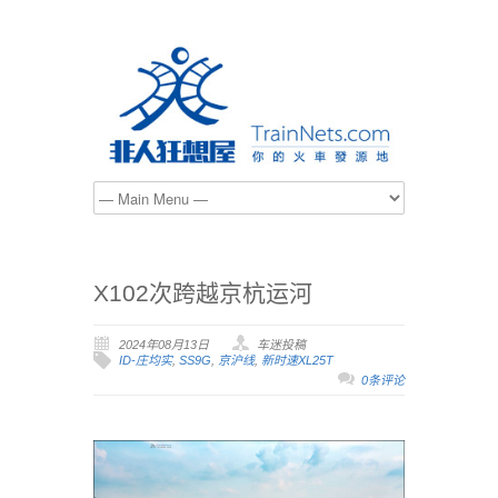
X102次跨越京杭运河
2024年08月13日
车迷投稿
ID-庄均实
,
SS9G
,
京沪线
,
新时速XL25T
0条评论