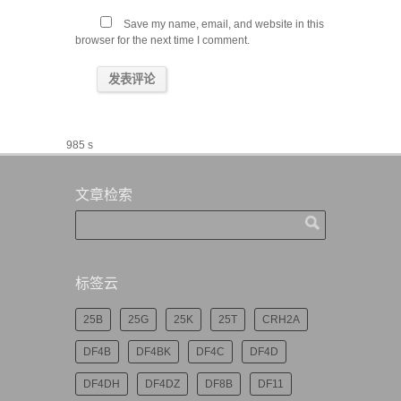
Save my name, email, and website in this
browser for the next time I comment.
985 s
文章检索
标签云
25B
25G
25K
25T
CRH2A
DF4B
DF4BK
DF4C
DF4D
DF4DH
DF4DZ
DF8B
DF11