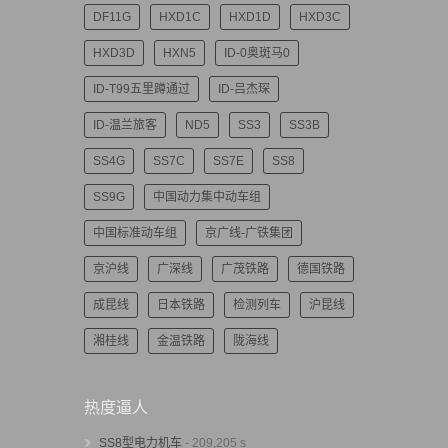
DF11G
HXD1C
HXD1D
HXD3C
HXD3D
HXN5
ID-0奥斑马0
ID-T99五里蹲通过
ID-吕杰琛
ID-温兰旅客
ND5
SS3
SS3B
SS4G
SS7C
SS7E
SS8
SS9G
中国动力集中动车组
中国标准动车组
京广线-广铁集团
京沪线
广深线
广茂铁路
德国铁路
成昆线
日本铁路
检测列车
沪昆线
湘桂线
金温铁路
陇海线
热度逼人
SS8型电力机车
- 209,205 s