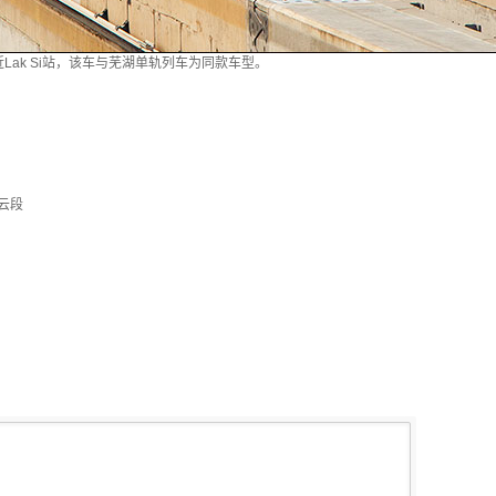
近Lak Si站，该车与芜湖单轨列车为同款车型。
铁云段