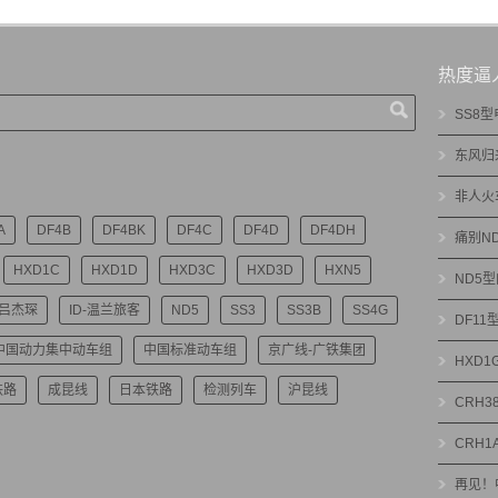
热度逼
SS8
东风归
非人火
A
DF4B
DF4BK
DF4C
DF4D
DF4DH
痛别N
HXD1C
HXD1D
HXD3C
HXD3D
HXN5
ND5
-吕杰琛
ID-温兰旅客
ND5
SS3
SS3B
SS4G
DF1
中国动力集中动车组
中国标准动车组
京广线-广铁集团
HXD
铁路
成昆线
日本铁路
检测列车
沪昆线
CRH3
CRH1
再见！