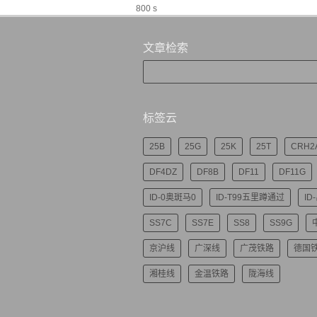
800 s
文章检索
标签云
25B
25G
25K
25T
CRH2
DF4DZ
DF8B
DF11
DF11G
ID-0奥斑马0
ID-T99五里蹲通过
ID
SS7C
SS7E
SS8
SS9G
京沪线
广深线
广茂铁路
德国
湘桂线
金温铁路
陇海线