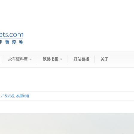
火车资料库
»
铁路书集
»
好站链接
关于
D-广铁云段
,
泰国铁路