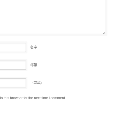
名字
邮箱
（勿填)
 this browser for the next time I comment.