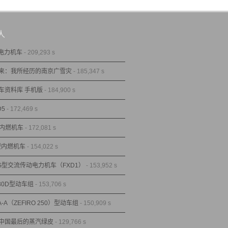
人
型电力机车
- 209,293 s
来：我所经历的南京广雪灾
- 185,347 s
车资料库 手机版
- 184,900 s
D5
- 172,469 s
型内燃机车
- 172,081 s
1型内燃机车
- 154,022 s
1G型交流传动电力机车（FXD1）
- 153,952 s
80D型动车组
- 153,706 s
A-A（ZEFIRO 250）型动车组
- 150,909 s
中国最后的蒸汽绿皮
- 129,766 s