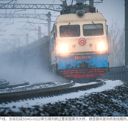
京沪线，京局石段SS4G-0322牵引煤列跨过曹家圈黄河大桥，踏雪御风驶向桥南线路所