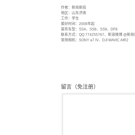
·
作者：新局新段
地区：山东济南
工作：学生
爱好时间：2008年起
喜欢车型：SS4、SS8、SS9、DF8
联系方式：QQ 774255767、新浪微博 @新
常用相机：SONY a7 IV、DJI MAVIC AIR2
留言（免注册）