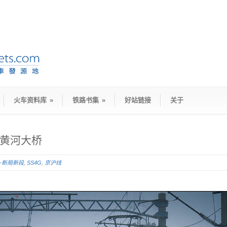
火车资料库
»
铁路书集
»
好站链接
关于
圈黄河大桥
D-新局新段
,
SS4G
,
京沪线