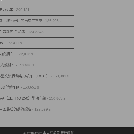
型电力机车
- 209,131 s
来：我所经历的南京广雪灾
- 185,295 s
车资料库 手机版
- 184,834 s
D5
- 172,411 s
型内燃机车
- 172,012 s
1型内燃机车
- 153,986 s
1G型交流传动电力机车（FXD1）
- 153,892 s
80D型动车组
- 153,651 s
A-A（ZEFIRO 250）型动车组
- 150,863 s
中国最后的蒸汽绿皮
- 129,699 s
@1998-2023 非人狂想屋 版权所有