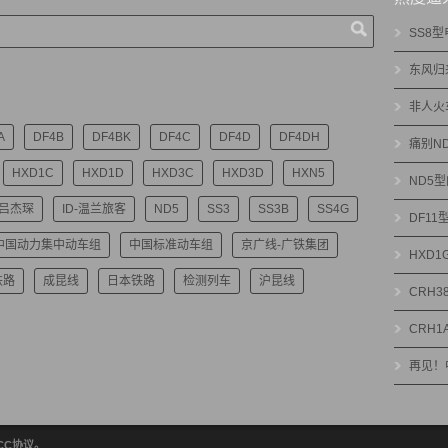
SS8
东风归
非人火
A
DF4B
DF4BK
DF4C
DF4D
DF4DH
痛别N
HXD1C
HXD1D
HXD3C
HXD3D
HXN5
ND5
-吕杰琛
ID-温兰旅客
ND5
SS3
SS3B
SS4G
DF1
中国动力集中动车组
中国标准动车组
京广线-广铁集团
HXD
铁路
成昆线
日本铁路
检测列车
沪昆线
CRH3
CRH1
再见！
绝CC协议。