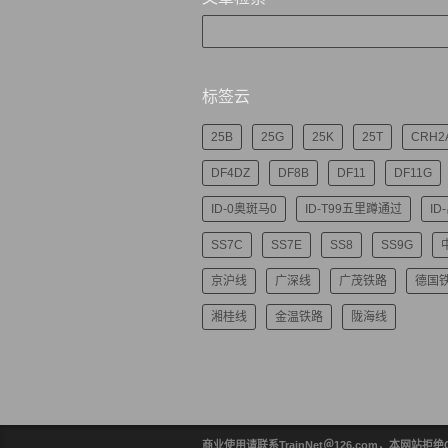
标签云
25B
25G
25K
25T
CRH2
DF4DZ
DF8B
DF11
DF11G
ID-0奥斑马0
ID-T99五里蹲通过
ID
SS7C
SS7E
SS8
SS9G
京沪线
广深线
广茂铁路
德国
湘桂线
金温铁路
陇海线
商业使用请联系TrainNet＠126.com，本网站拒