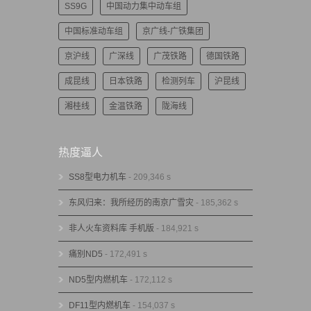
SS9G
中国动力集中动车组
中国标准动车组
京广线-广铁集团
京沪线
广深线
广茂铁路
德国铁路
成昆线
日本铁路
检测列车
沪昆线
湘桂线
金温铁路
陇海线
热度逼人
SS8型电力机车
- 209,346 s
东风归来：我所经历的南京广雪灾
- 185,362 s
非人火车资料库 手机版
- 184,921 s
痛别ND5
- 172,491 s
ND5型内燃机车
- 172,112 s
DF11型内燃机车
- 154,037 s