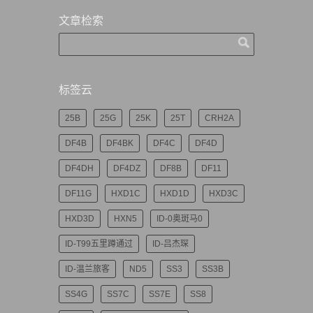
文章检索
标签云
25B
25G
25K
25T
CRH2A
DF4B
DF4BK
DF4C
DF4D
DF4DH
DF4DZ
DF8B
DF11
DF11G
HXD1C
HXD1D
HXD3C
HXD3D
HXN5
ID-0奥斑马0
ID-T99五里蹲通过
ID-吕杰琛
ID-温兰旅客
ND5
SS3
SS3B
SS4G
SS7C
SS7E
SS8