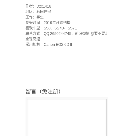
·
作者：Dzx1418
地区：韩国世宗
工作：学生
爱好时间：2019年开始拍摄
喜欢车型：SS8、SS7D、SS7E
联系方式：QQ 2650244745、新浪微博 @要不要走
京珠高速
常用相机：Canon EOS 6D II
留言（免注册）