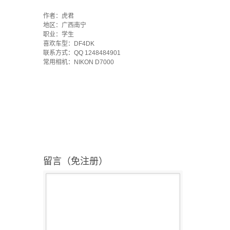
·
作者：虎君
地区：广西南宁
职业：学生
喜欢车型：DF4DK
联系方式：QQ 1248484901
常用相机：NIKON D7000
留言（免注册）