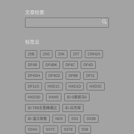
文章检索
标签云
25B
25G
25K
25T
CRH2A
DF4B
DF4BK
DF4C
DF4D
DF4DH
DF4DZ
DF8B
DF11
DF11G
HXD1C
HXD1D
HXD3C
HXD3D
HXN5
ID-0奥斑马0
ID-T99五里蹲通过
ID-吕杰琛
ID-温兰旅客
ND5
SS3
SS3B
SS4G
SS7C
SS7E
SS8