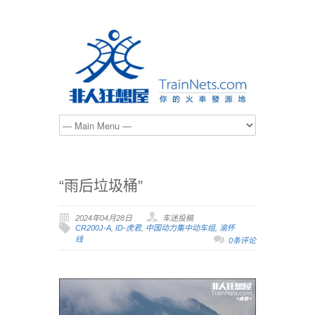
“雨后垃圾桶”
2024年04月28日
车迷投稿
CR200J-A
,
ID-虎君
,
中国动力集中动车组
,
渝怀
线
0条评论