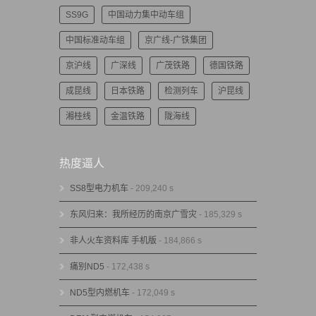
SS9G
中国动力集中动车组
中国标准动车组
京广线-广铁集团
京沪线
广深线
广茂铁路
德国铁路
成昆线
日本铁路
检测列车
沪昆线
湘桂线
金温铁路
陇海线
热度逼人
SS8型电力机车
- 209,240 s
东风归来：我所经历的南京广雪灾
- 185,329 s
非人火车资料库 手机版
- 184,866 s
痛别ND5
- 172,438 s
ND5型内燃机车
- 172,049 s