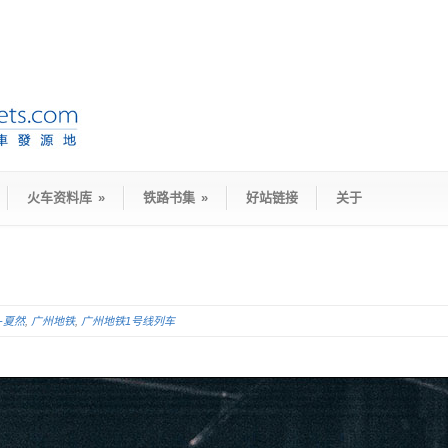
火车资料库
»
铁路书集
»
好站链接
关于
D-夏然
,
广州地铁
,
广州地铁1号线列车