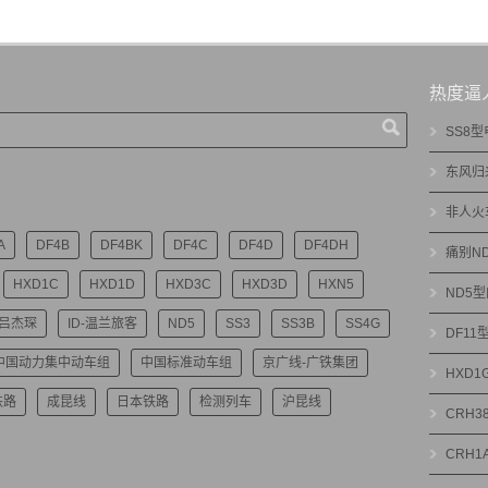
热度逼
SS8
东风归
非人火
A
DF4B
DF4BK
DF4C
DF4D
DF4DH
痛别N
HXD1C
HXD1D
HXD3C
HXD3D
HXN5
ND5
-吕杰琛
ID-温兰旅客
ND5
SS3
SS3B
SS4G
DF1
中国动力集中动车组
中国标准动车组
京广线-广铁集团
HXD
铁路
成昆线
日本铁路
检测列车
沪昆线
CRH3
CRH1