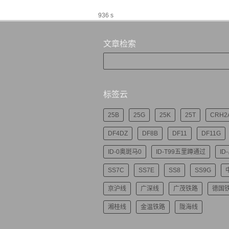
936 s
文章检索
标签云
25B
25G
25K
25T
CRH2
DF4DZ
DF8B
DF11
DF11G
ID-0奥斑马0
ID-T99五里蹲通过
ID
SS7C
SS7E
SS8
SS9G
京沪线
广深线
广茂铁路
德国
湘桂线
金温铁路
陇海线