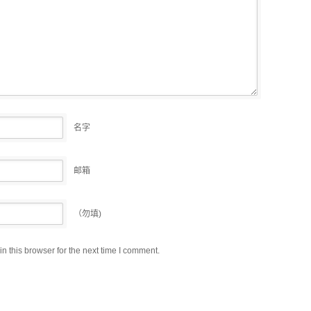
名字
邮箱
（勿填)
 this browser for the next time I comment.