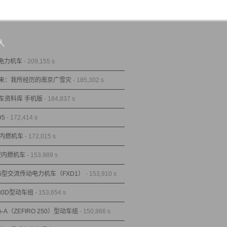
人
型电力机车
- 209,155 s
来：我所经历的南京广雪灾
- 185,302 s
车资料库 手机版
- 184,837 s
D5
- 172,414 s
型内燃机车
- 172,015 s
1型内燃机车
- 153,989 s
1G型交流传动电力机车（FXD1）
- 153,910 s
80D型动车组
- 153,654 s
A-A（ZEFIRO 250）型动车组
- 150,866 s