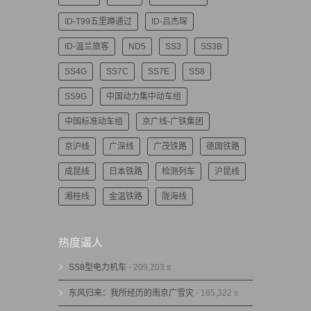
ID-T99五里蹲通过
ID-吕杰琛
ID-温兰旅客
ND5
SS3
SS3B
SS4G
SS7C
SS7E
SS8
SS9G
中国动力集中动车组
中国标准动车组
京广线-广铁集团
京沪线
广深线
广茂铁路
德国铁路
成昆线
日本铁路
检测列车
沪昆线
湘桂线
金温铁路
陇海线
热度逼人
SS8型电力机车
- 209,203 s
东风归来：我所经历的南京广雪灾
- 185,322 s