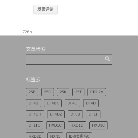
728 s
文章检索
标签云
25B
25G
25K
25T
CRH2A
DF4B
DF4BK
DF4C
DF4D
DF4DH
DF4DZ
DF8B
DF11
DF11G
HXD1C
HXD1D
HXD3C
HXD3D
HXN5
ID-0奥斑马0