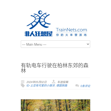
有轨电车行驶在柏林东郊的森
林
2024年05月02日
车迷投稿
ID-土豆有可爱的小狼牙
,
德国铁路
0条评论