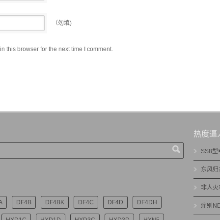
（勿填)
 this browser for the next time I comment.
热度逼
SS8
东风归
非人火
A
DF4B
DF4BK
DF4C
DF4D
DF4DH
痛别N