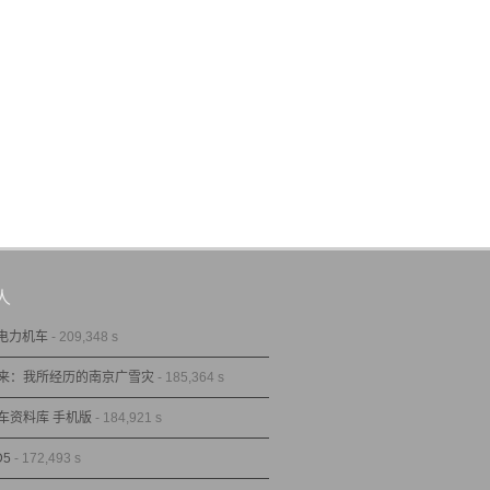
人
型电力机车
- 209,348 s
来：我所经历的南京广雪灾
- 185,364 s
车资料库 手机版
- 184,921 s
D5
- 172,493 s