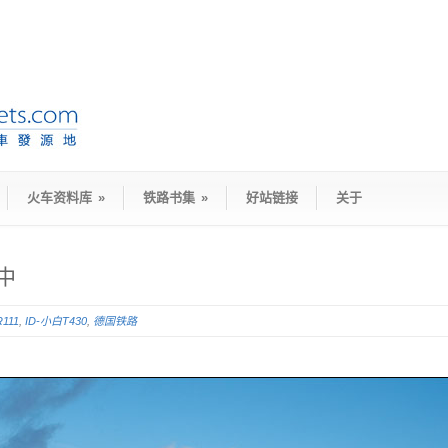
火车资料库
»
铁路书集
»
好站链接
关于
中
R111
,
ID-小白T430
,
德国铁路