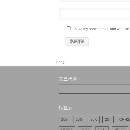
Save my name, email, and website in
1,037 s
文章检索
标签云
25B
25G
25K
25T
CRH2