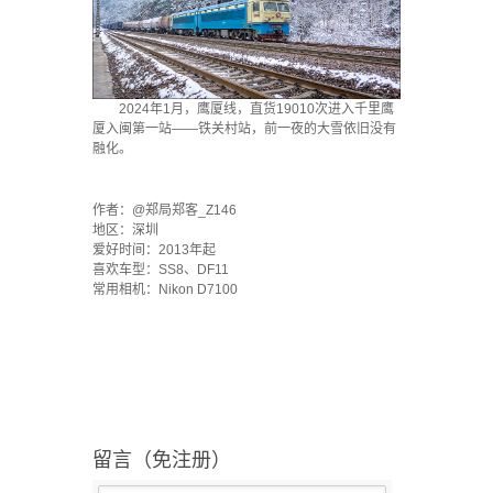
2024年1月，鹰厦线，直货19010次进入千里鹰
厦入闽第一站——铁关村站，前一夜的大雪依旧没有
融化。
`
作者：@郑局郑客_Z146
地区：深圳
爱好时间：2013年起
喜欢车型：SS8、DF11
常用相机：Nikon D7100
留言（免注册）