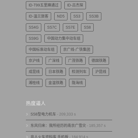
ID-T99五里蹲通过
ID-吕杰琛
ID-温兰旅客
ND5
SS3
SS3B
SS4G
SS7C
SS7E
SS8
SS9G
中国动力集中动车组
中国标准动车组
京广线-广铁集团
京沪线
广深线
广茂铁路
德国铁路
成昆线
日本铁路
检测列车
沪昆线
湘桂线
金温铁路
陇海线
热度逼人
SS8型电力机车
- 209,333 s
东风归来：我所经历的南京广雪灾
- 185,357 s
非人火车资料库 手机版
- 184,914 s