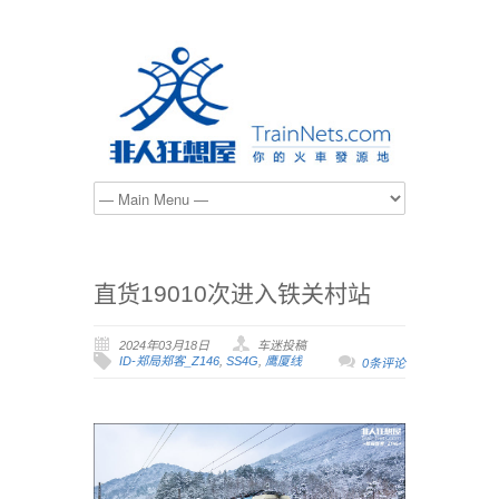
直货19010次进入铁关村站
2024年03月18日
车迷投稿
ID-郑局郑客_Z146
,
SS4G
,
鹰厦线
0条评论