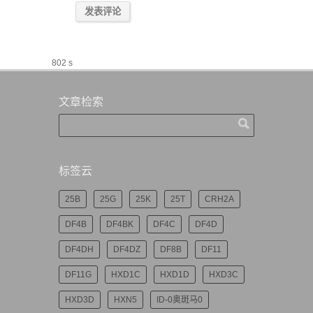
802 s
文章检索
标签云
25B
25G
25K
25T
CRH2A
DF4B
DF4BK
DF4C
DF4D
DF4DH
DF4DZ
DF8B
DF11
DF11G
HXD1C
HXD1D
HXD3C
HXD3D
HXN5
ID-0奥斑马0