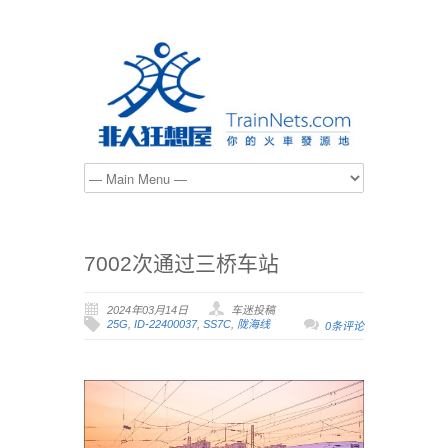
7002次通过三桥车站
2024年03月14日
车迷投稿
25G
,
ID-22400037
,
SS7C
,
陇海线
0条评论