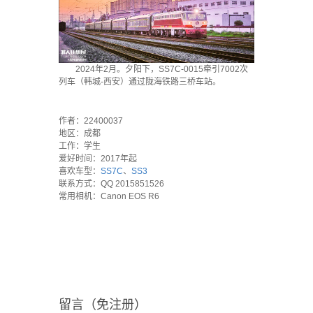
2024年2月。夕阳下，SS7C-0015牵引7002次
列车（韩城-西安）通过陇海铁路三桥车站。
·
作者：22400037
地区：成都
工作：学生
爱好时间：2017年起
喜欢车型：
SS7C
、
SS3
联系方式：QQ 2015851526
常用相机：Canon EOS R6
留言（免注册）