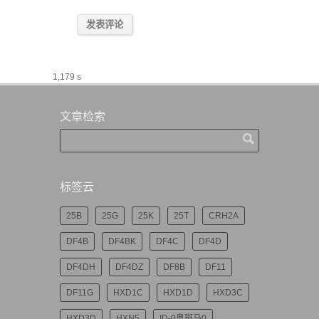
1,179 s
文章检索
标签云
25B
25G
25K
25T
CRH2A
DF4B
DF4BK
DF4C
DF4D
DF4DH
DF4DZ
DF8B
DF11
DF11G
HXD1C
HXD1D
HXD3C
HXD3D
HXN5
ID-0奥斑马0