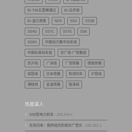
ID-T99五里蹲通过
ID-吕杰琛
ID-温兰旅客
ND5
SS3
SS3B
SS4G
SS7C
SS7E
SS8
SS9G
中国动力集中动车组
中国标准动车组
京广线-广铁集团
京沪线
广深线
广茂铁路
德国铁路
成昆线
日本铁路
检测列车
沪昆线
湘桂线
金温铁路
陇海线
热度逼人
SS8型电力机车
- 209,344 s
东风归来：我所经历的南京广雪灾
- 185,362 s