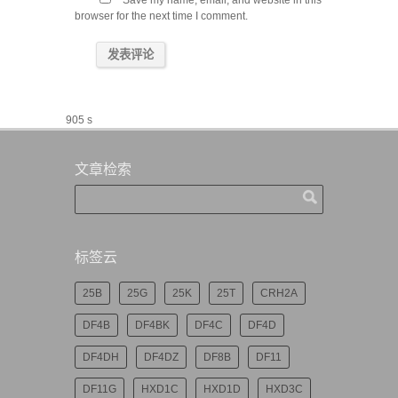
Save my name, email, and website in this
browser for the next time I comment.
905 s
文章检索
标签云
25B
25G
25K
25T
CRH2A
DF4B
DF4BK
DF4C
DF4D
DF4DH
DF4DZ
DF8B
DF11
DF11G
HXD1C
HXD1D
HXD3C