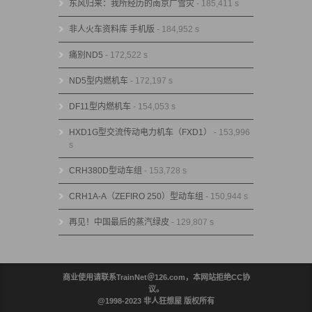
东风归来：我所经历的南京广雪灾
- 185,411 s
非人火车资料库 手机版
- 184,952 s
痛别ND5
- 172,522 s
ND5型内燃机车
- 172,197 s
DF11型内燃机车
- 154,053 s
HXD1G型交流传动电力机车（FXD1）
- 153,996
s
CRH380D型动车组
- 153,728 s
CRH1A-A（ZEFIRO 250）型动车组
- 150,944 s
再见！中国最后的蒸汽绿皮
- 129,807 s
商业使用请联系TrainNet＠126.com，本网站拒绝CC协
议。
@1998-2023 非人狂想屋 版权所有