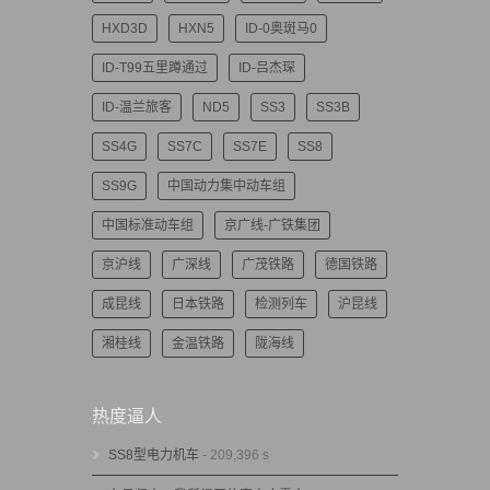
HXD3D
HXN5
ID-0奥斑马0
ID-T99五里蹲通过
ID-吕杰琛
ID-温兰旅客
ND5
SS3
SS3B
SS4G
SS7C
SS7E
SS8
SS9G
中国动力集中动车组
中国标准动车组
京广线-广铁集团
京沪线
广深线
广茂铁路
德国铁路
成昆线
日本铁路
检测列车
沪昆线
湘桂线
金温铁路
陇海线
热度逼人
SS8型电力机车
- 209,396 s