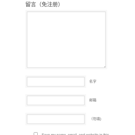
留言（免注册）
名字
邮箱
（勿填)