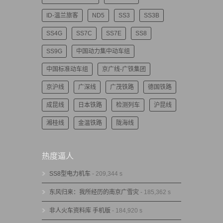
ID-温兰旅客
ND5
SS3
SS3B
SS4G
SS7C
SS7E
SS8
SS9G
中国动力集中动车组
中国标准动车组
京广线-广铁集团
京沪线
广深线
广茂铁路
德国铁路
成昆线
日本铁路
检测列车
沪昆线
湘桂线
金温铁路
陇海线
热度逼人
SS8型电力机车
- 209,344 s
东风归来：我所经历的南京广雪灾
- 185,362 s
非人火车资料库 手机版
- 184,920 s