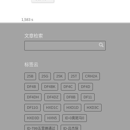
1,583 s
文章检索
标签云
25B
25G
25K
25T
CRH2A
DF4B
DF4BK
DF4C
DF4D
DF4DH
DF4DZ
DF8B
DF11
DF11G
HXD1C
HXD1D
HXD3C
HXD3D
HXN5
ID-0奥斑马0
ID-T99五里蹲通过
ID-吕杰琛