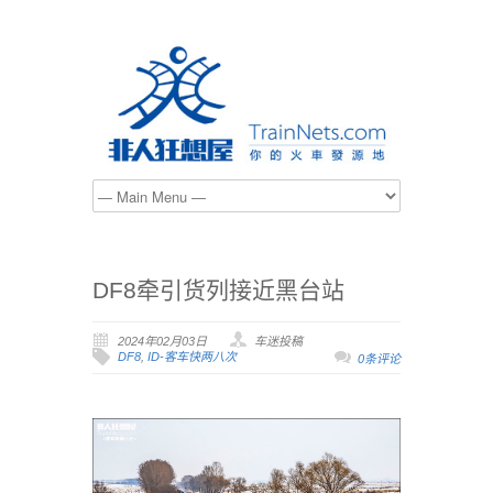
DF8牵引货列接近黑台站
2024年02月03日
车迷投稿
DF8
,
ID-客车快两八次
0条评论