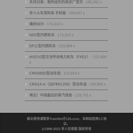
东风归来：我所经历的南京广雪灾
- 185,302 s
非人火车资料库 手机版
- 184,837 s
痛别ND5
- 172,414 s
ND5型内燃机车
- 172,015 s
DF11型内燃机车
- 153,989 s
HXD1G型交流传动电力机车（FXD1）
- 153,909
s
CRH380D型动车组
- 153,654 s
CRH1A-A（ZEFIRO 250）型动车组
- 150,866 s
再见！中国最后的蒸汽绿皮
- 129,701 s
商业使用请联系TrainNet＠126.com，本网站拒绝CC协
议。
@1998-2023 非人狂想屋 版权所有