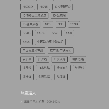
HXD3D
HXN5
ID-0奥斑马0
ID-T99五里蹲通过
ID-吕杰琛
ID-温兰旅客
ND5
SS3
SS3B
SS4G
SS7C
SS7E
SS8
SS9G
中国动力集中动车组
中国标准动车组
京广线-广铁集团
京沪线
广深线
广茂铁路
德国铁路
成昆线
日本铁路
检测列车
沪昆线
湘桂线
金温铁路
陇海线
热度逼人
SS8型电力机车
- 209,142 s