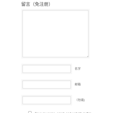
留言（免注册）
名字
邮箱
（勿填)