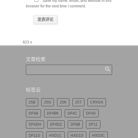
Save my name, email, and website in this
browser for the next time I comment.
823 s
文章检索
标签云
25B
25G
25K
25T
CRH2A
DF4B
DF4BK
DF4C
DF4D
DF4DH
DF4DZ
DF8B
DF11
DF11G
HXD1C
HXD1D
HXD3C