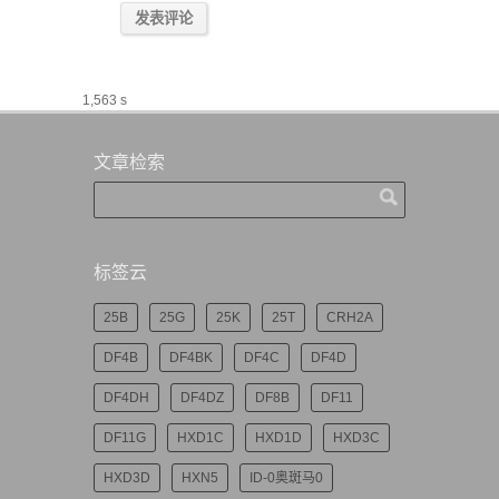
1,563 s
文章检索
标签云
25B
25G
25K
25T
CRH2A
DF4B
DF4BK
DF4C
DF4D
DF4DH
DF4DZ
DF8B
DF11
DF11G
HXD1C
HXD1D
HXD3C
HXD3D
HXN5
ID-0奥斑马0