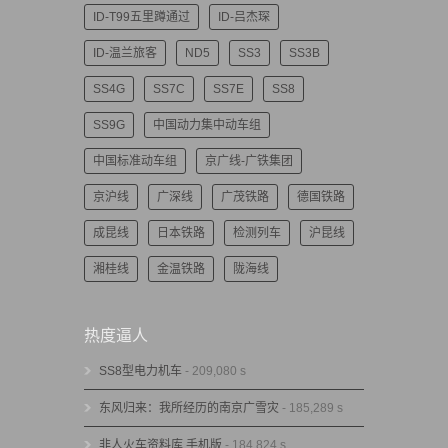
ID-T99五里蹲通过
ID-吕杰琛
ID-温兰旅客
ND5
SS3
SS3B
SS4G
SS7C
SS7E
SS8
SS9G
中国动力集中动车组
中国标准动车组
京广线-广铁集团
京沪线
广深线
广茂铁路
德国铁路
成昆线
日本铁路
检测列车
沪昆线
湘桂线
金温铁路
陇海线
热度逼人
SS8型电力机车
- 209,080 s
东风归来：我所经历的南京广雪灾
- 185,289 s
非人火车资料库 手机版
- 184,824 s