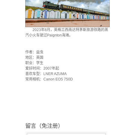
2023年8月，英格兰西南达特茅斯旅游铁路的蒸
汽小火车驶过Paignton海滩。
·
作者：益虫
地区：英国
职业：学生
爱好时间：2007年起
喜欢车型：LNER AZUMA
常用相机：Canon EOS 750D
留言（免注册）