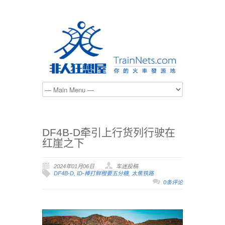
DF4B-D牵引上行货列行驶在
红崖之下
2024年01月06日
车迷投稿
DF4B-D
,
ID-棒打鲜橙要五分糖
,
太焦铁路
0条评论