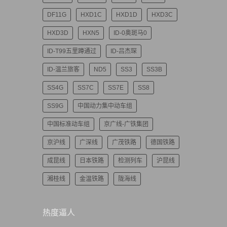
DF11G
HXD1C
HXD1D
HXD3C
HXD3D
HXN5
ID-0奥斑马0
ID-T99五里蹲通过
ID-吕杰琛
ID-温兰旅客
ND5
SS3
SS3B
SS4G
SS7C
SS7E
SS8
SS9G
中国动力集中动车组
中国标准动车组
京广线-广铁集团
京沪线
广深线
广茂铁路
德国铁路
成昆线
日本铁路
检测列车
沪昆线
湘桂线
金温铁路
陇海线
热度逼人