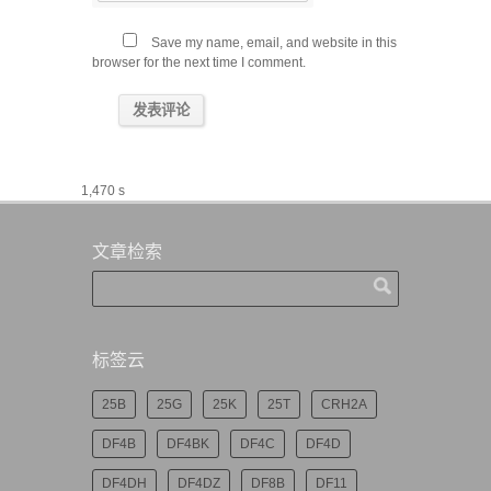
Save my name, email, and website in this
browser for the next time I comment.
1,470 s
文章检索
标签云
25B
25G
25K
25T
CRH2A
DF4B
DF4BK
DF4C
DF4D
DF4DH
DF4DZ
DF8B
DF11