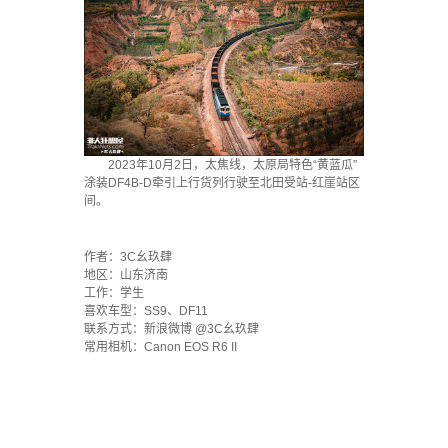
2023年10月2日，太焦线，太原局特色“黄蓝瓜”
涂装DF4B-D牵引上行货列行驶至北田受站-红崖站区
间。
·
作者：3C幺玖肆
地区：山东济南
工作：学生
喜欢车型：SS9、DF11
联系方式：新浪微博 @3C幺玖肆
常用相机：Canon EOS R6 II