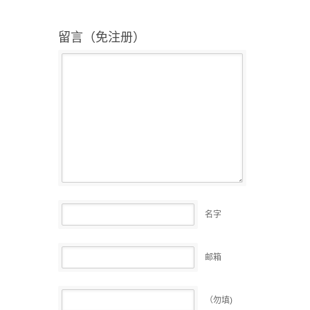
留言（免注册）
名字
邮箱
（勿填)