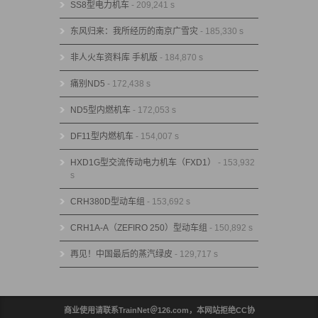
SS8型电力机车
- 209,241 s
东风归来：我所经历的南京广雪灾
- 185,330 s
非人火车资料库 手机版
- 184,870 s
痛别ND5
- 172,438 s
ND5型内燃机车
- 172,053 s
DF11型内燃机车
- 154,007 s
HXD1G型交流传动电力机车（FXD1）
- 153,932
s
CRH380D型动车组
- 153,692 s
CRH1A-A（ZEFIRO 250）型动车组
- 150,892 s
再见！中国最后的蒸汽绿皮
- 129,717 s
商业使用请联系TrainNet＠126.com，本网站拒绝CC协