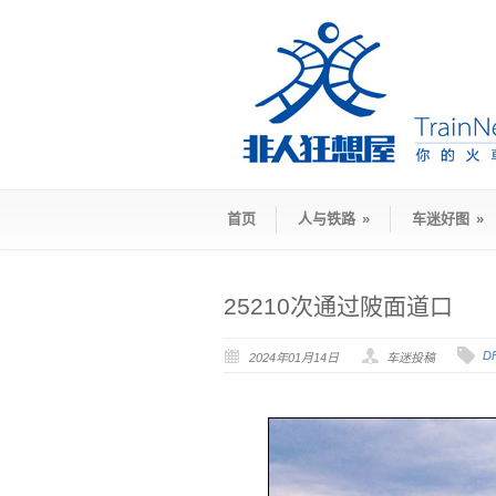
首页
人与铁路
»
车迷好图
»
25210次通过陂面道口
D
2024年01月14日
车迷投稿