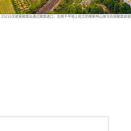
线。25210次驶离陂面站通过陂面道口，左侧于平地上屹立的喀斯特山体与右侧陂面县