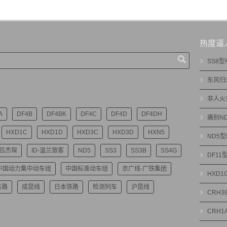
热度逼
SS8
东风归
非人火
A
DF4B
DF4BK
DF4C
DF4D
DF4DH
痛别N
HXD1C
HXD1D
HXD3C
HXD3D
HXN5
ND5
-吕杰琛
ID-温兰旅客
ND5
SS3
SS3B
SS4G
DF1
中国动力集中动车组
中国标准动车组
京广线-广铁集团
HXD
铁路
成昆线
日本铁路
检测列车
沪昆线
CRH3
CRH1