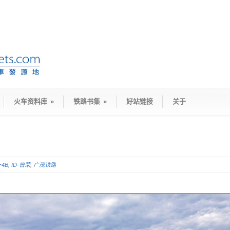
火车资料库
»
铁路书集
»
好站链接
关于
F4B
,
ID-曾荣
,
广茂铁路