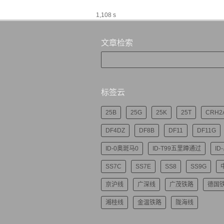
1,108 s
文章检索
标签云
25B
25G
25K
25T
CRH2
DF4DZ
DF8B
DF11
DF11G
ID-0奥斑马0
ID-T99五里蹲通过
ID
SS7C
SS7E
SS8
SS9G
京沪线
广深线
广茂铁路
德国
湘桂线
金温铁路
陇海线