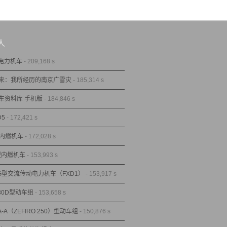
人
型电力机车
- 209,168 s
来：我所经历的南京广雪灾
- 185,314 s
车资料库 手机版
- 184,846 s
D5
- 172,421 s
型内燃机车
- 172,028 s
1型内燃机车
- 153,993 s
1G型交流传动电力机车（FXD1）
- 153,917 s
80D型动车组
- 153,658 s
A-A（ZEFIRO 250）型动车组
- 150,876 s