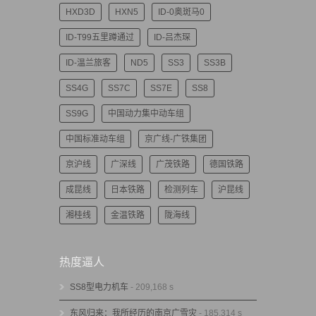
HXD3D
HXN5
ID-0奥斑马0
ID-T99五里蹲通过
ID-吕杰琛
ID-温兰旅客
ND5
SS3
SS3B
SS4G
SS7C
SS7E
SS8
SS9G
中国动力集中动车组
中国标准动车组
京广线-广铁集团
京沪线
广深线
广茂铁路
德国铁路
成昆线
日本铁路
检测列车
沪昆线
湘桂线
金温铁路
陇海线
热度逼人
SS8型电力机车
- 209,168 s
东风归来：我所经历的南京广雪灾
- 185,314 s