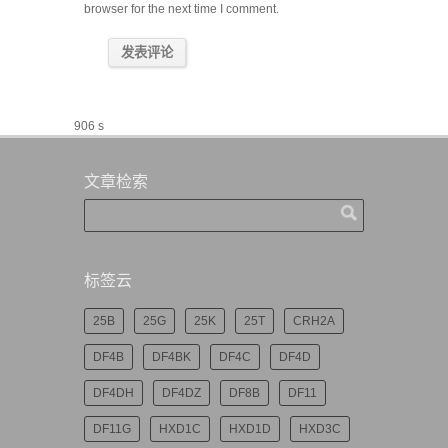
browser for the next time I comment.
906 s
文章检索
标签云
25B
25G
25K
25T
CRH2A
DF4B
DF4BK
DF4C
DF4D
DF4DH
DF4DZ
DF8B
DF11
DF11G
HXD1C
HXD1D
HXD3C