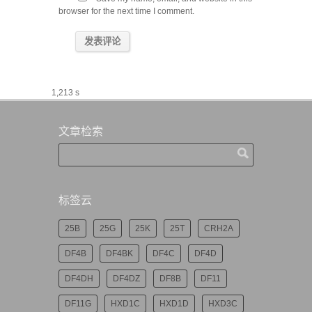
browser for the next time I comment.
1,213 s
文章检索
标签云
25B
25G
25K
25T
CRH2A
DF4B
DF4BK
DF4C
DF4D
DF4DH
DF4DZ
DF8B
DF11
DF11G
HXD1C
HXD1D
HXD3C