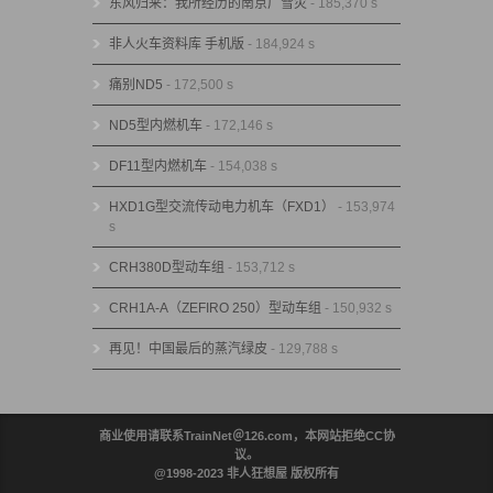
东风归来：我所经历的南京广雪灾
- 185,370 s
非人火车资料库 手机版
- 184,924 s
痛别ND5
- 172,500 s
ND5型内燃机车
- 172,146 s
DF11型内燃机车
- 154,038 s
HXD1G型交流传动电力机车（FXD1）
- 153,974
s
CRH380D型动车组
- 153,712 s
CRH1A-A（ZEFIRO 250）型动车组
- 150,932 s
再见！中国最后的蒸汽绿皮
- 129,788 s
商业使用请联系TrainNet＠126.com，本网站拒绝CC协
议。
@1998-2023 非人狂想屋 版权所有