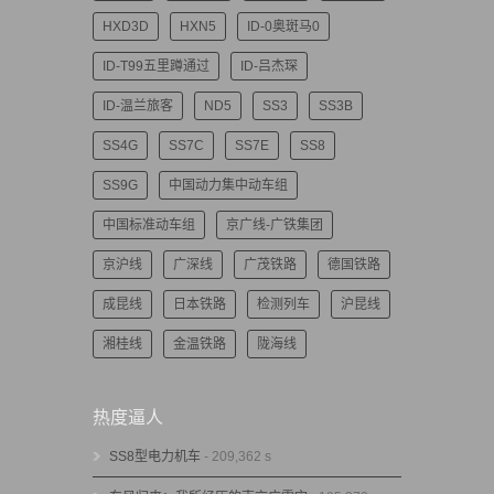
HXD3D
HXN5
ID-0奥斑马0
ID-T99五里蹲通过
ID-吕杰琛
ID-温兰旅客
ND5
SS3
SS3B
SS4G
SS7C
SS7E
SS8
SS9G
中国动力集中动车组
中国标准动车组
京广线-广铁集团
京沪线
广深线
广茂铁路
德国铁路
成昆线
日本铁路
检测列车
沪昆线
湘桂线
金温铁路
陇海线
热度逼人
SS8型电力机车
- 209,362 s