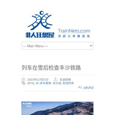
列车在雪后检查丰沙铁路
2023年12月23日
车迷投稿
DF11
,
ID-京丰某琛
,
丰沙线
,
检测列车
0条评论