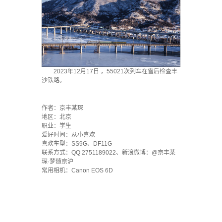
2023年12月17日 ，55021次列车在雪后检查丰
沙铁路。
`
作者：京丰某琛
地区：北京
职业：学生
爱好时间：从小喜欢
喜欢车型：SS9G、DF11G
联系方式：QQ 2751189022、新浪微博：@京丰某
琛·梦随京沪
常用相机：Canon EOS 6D