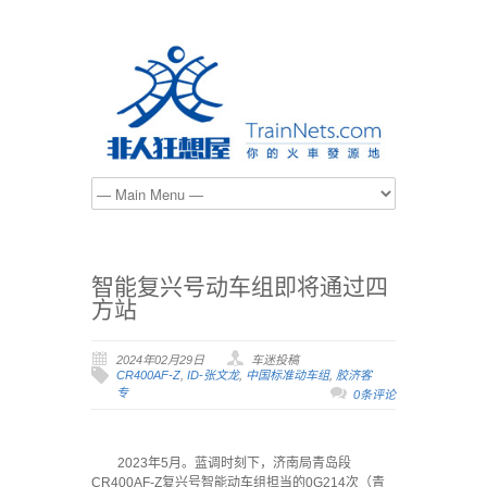
智能复兴号动车组即将通过四
方站
2024年02月29日
车迷投稿
CR400AF-Z
,
ID-张文龙
,
中国标准动车组
,
胶济客
专
0条评论
2023年5月。蓝调时刻下，济南局青岛段
CR400AF-Z复兴号智能动车组担当的0G214次（青