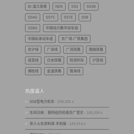
ID-温兰旅客
ND5
SS3
SS3B
SS4G
SS7C
SS7E
SS8
SS9G
中国动力集中动车组
中国标准动车组
京广线-广铁集团
京沪线
广深线
广茂铁路
德国铁路
成昆线
日本铁路
检测列车
沪昆线
湘桂线
金温铁路
陇海线
热度逼人
SS8型电力机车
- 209,335 s
东风归来：我所经历的南京广雪灾
- 185,359 s
非人火车资料库 手机版
- 184,914 s