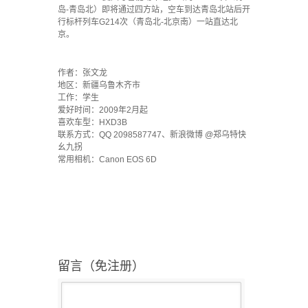
岛-青岛北）即将通过四方站，空车到达青岛北站后开
行标杆列车G214次（青岛北-北京南）一站直达北
京。
·
作者：张文龙
地区：新疆乌鲁木齐市
工作：学生
爱好时间：2009年2月起
喜欢车型：HXD3B
联系方式：QQ 2098587747、新浪微博 @郑乌特快
幺九拐
常用相机：Canon EOS 6D
留言（免注册）