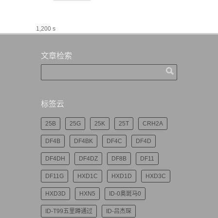
1,200 s
文章检索
标签云
25B
25G
25K
25T
CRH2A
DF4B
DF4BK
DF4C
DF4D
DF4DH
DF4DZ
DF8B
DF11
DF11G
HXD1C
HXD1D
HXD3C
HXD3D
HXN5
ID-0奥斑马0
ID-T99五里蹲通过
ID-吕杰琛