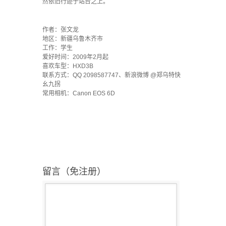
然依旧行迹于站台之上。
·
作者：张文龙
地区：新疆乌鲁木齐市
工作：学生
爱好时间：2009年2月起
喜欢车型：HXD3B
联系方式：QQ 2098587747、新浪微博 @郑乌特快
幺九拐
常用相机：Canon EOS 6D
留言（免注册）