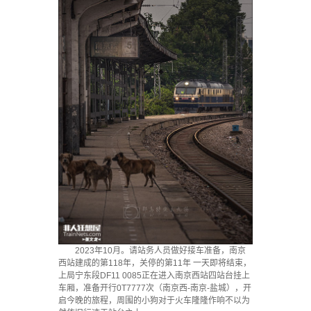
2023年10月。请站务人员做好接车准备，南京
西站建成的第118年，关停的第11年 一天即将结束，
上局宁东段DF11 0085正在进入南京西站四站台挂上
车厢，准备开行0T7777次（南京西-南京-盐城），开
启今晚的旅程，周围的小狗对于火车隆隆作响不以为