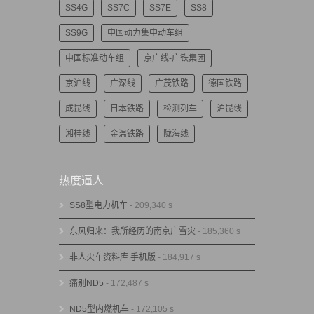
SS4G
SS7C
SS7E
SS8
SS9G
中国动力集中动车组
中国标准动车组
京广线-广铁集团
京沪线
广深线
广茂铁路
德国铁路
成昆线
日本铁路
检测列车
沪昆线
湘桂线
金温铁路
陇海线
热度逼人
SS8型电力机车
- 209,340 s
东风归来：我所经历的南京广雪灾
- 185,360 s
非人火车资料库 手机版
- 184,917 s
痛别ND5
- 172,487 s
ND5型内燃机车
- 172,105 s