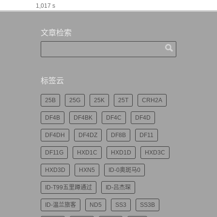
1,017 s
文章检索
标签云
25B
25G
25K
25T
CRH2A
DF4B
DF4BK
DF4C
DF4D
DF4DH
DF4DZ
DF8B
DF11
DF11G
HXD1C
HXD1D
HXD3C
HXD3D
HXN5
ID-0奥斑马0
ID-T99五里蹲通过
ID-吕杰琛
ID-温兰旅客
ND5
SS3
SS3B