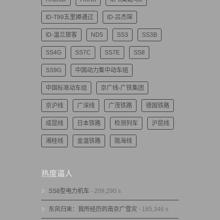
ID-T99五里蹲通过
ID-吕杰琛
ID-温兰旅客
ND5
SS3
SS3B
SS4G
SS7C
SS7E
SS8
SS9G
中国动力集中动车组
中国标准动车组
京广线-广铁集团
京沪线
广深线
广茂铁路
德国铁路
成昆线
日本铁路
检测列车
沪昆线
湘桂线
金温铁路
陇海线
热度逼人
SS8型电力机车
- 209,290 s
东风归来：我所经历的南京广雪灾
- 185,346 s