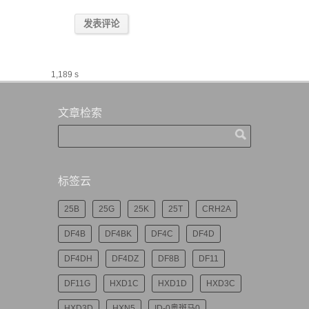
1,189 s
文章检索
标签云
25B
25G
25K
25T
CRH2A
DF4B
DF4BK
DF4C
DF4D
DF4DH
DF4DZ
DF8B
DF11
DF11G
HXD1C
HXD1D
HXD3C
HXD3D
HXN5
ID-0奥斑马0