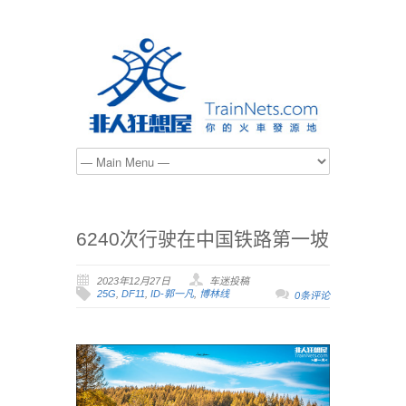
6240次行驶在中国铁路第一坡
2023年12月27日
车迷投稿
25G
,
DF11
,
ID-郭一凡
,
博林线
0条评论