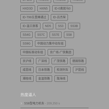
HXD3D
HXN5
ID-0奥斑马0
ID-T99五里蹲通过
ID-吕杰琛
ID-温兰旅客
ND5
SS3
SS3B
SS4G
SS7C
SS7E
SS8
SS9G
中国动力集中动车组
中国标准动车组
京广线-广铁集团
京沪线
广深线
广茂铁路
德国铁路
成昆线
日本铁路
检测列车
沪昆线
湘桂线
金温铁路
陇海线
热度逼人
SS8型电力机车
- 209,350 s