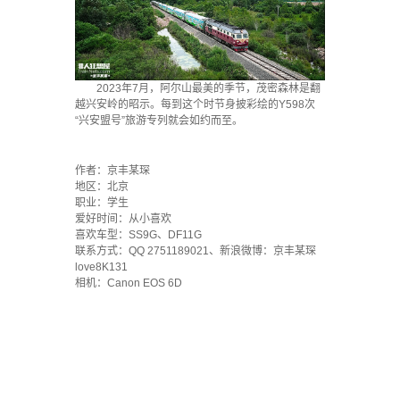
2023年7月，阿尔山最美的季节，茂密森林是翻
越兴安岭的昭示。每到这个时节身披彩绘的Y598次
“兴安盟号”旅游专列就会如约而至。
`
作者：京丰某琛
地区：北京
职业：学生
爱好时间：从小喜欢
喜欢车型：SS9G、DF11G
联系方式：QQ 2751189021、新浪微博：京丰某琛
love8K131
相机：Canon EOS 6D