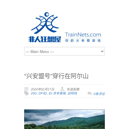
“兴安盟号”穿行在阿尔山
2024年02月17日
车迷投稿
25G
,
DF4D
,
ID-京丰某琛
,
白阿线
0条评论