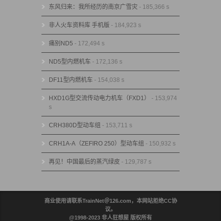
东风归来：我所经历的南京广雪灾
- 185,366 s
非人火车资料库 手机版
- 184,923 s
痛别ND5
- 172,494 s
ND5型内燃机车
- 172,136 s
DF11型内燃机车
- 154,038 s
HXD1G型交流传动电力机车（FXD1）
- 153,974
s
CRH380D型动车组
- 153,711 s
CRH1A-A（ZEFIRO 250）型动车组
- 150,932 s
再见！中国最后的蒸汽绿皮
- 129,787 s
商业使用请联系TrainNet＠126.com，本网站拒绝CC协
议。
@1998-2023 非人狂想屋 版权所有