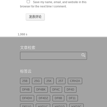
Save my name, email, and website in this
browser for the next time I comment.
1,068 s
文章检索
标签云
25B
25G
25K
25T
CRH2A
DF4B
DF4BK
DF4C
DF4D
DF4DH
DF4DZ
DF8B
DF11
DF11G
HXD1C
HXD1D
HXD3C