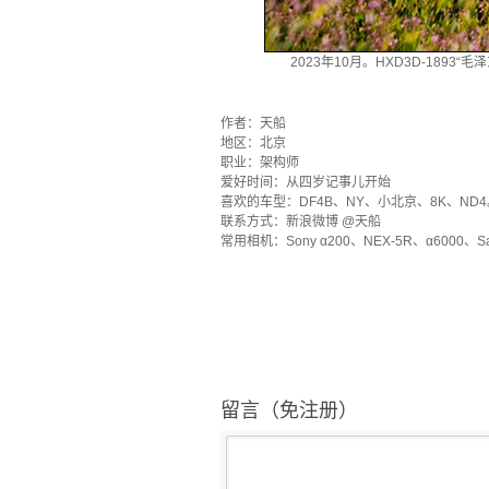
2023年10月。HXD3D-189
·
作者：天船
地区：北京
职业：架构师
爱好时间：从四岁记事儿开始
喜欢的车型：DF4B、NY、小北京、8K、ND4
联系方式：新浪微博 @天船
常用相机：Sony α200、NEX-5R、α6000、Sa
留言（免注册）