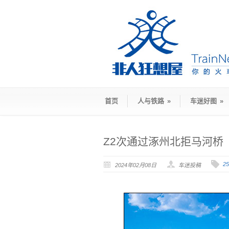
首页
人与铁路
»
车迷好图
»
Z2次通过涿州北拒马河桥
25
2024年02月08日
车迷投稿