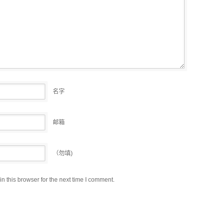
名字
邮箱
（勿填)
 this browser for the next time I comment.