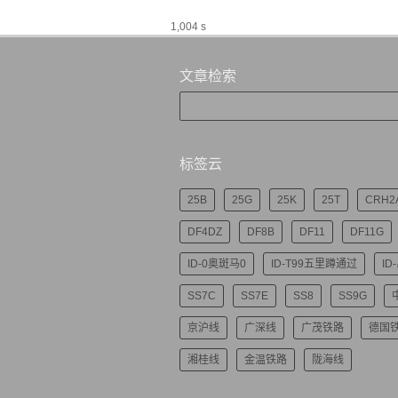
1,004 s
文章检索
标签云
25B
25G
25K
25T
CRH2
DF4DZ
DF8B
DF11
DF11G
ID-0奥斑马0
ID-T99五里蹲通过
ID
SS7C
SS7E
SS8
SS9G
京沪线
广深线
广茂铁路
德国
湘桂线
金温铁路
陇海线