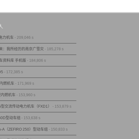
人
型电力机车
- 209,046 s
来：我所经历的南京广雪灾
- 185,278 s
车资料库 手机版
- 184,806 s
D5
- 172,385 s
型内燃机车
- 171,969 s
1型内燃机车
- 153,960 s
1G型交流传动电力机车（FXD1）
- 153,879 s
80D型动车组
- 153,638 s
A-A（ZEFIRO 250）型动车组
- 150,833 s