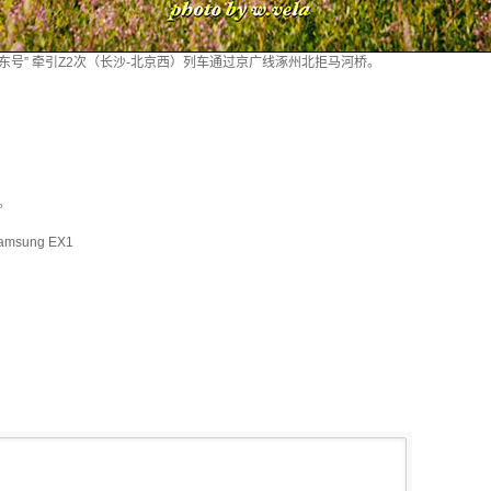
3“毛泽东号” 牵引Z2次（长沙-北京西）列车通过京广线涿州北拒马河桥。
。
msung EX1