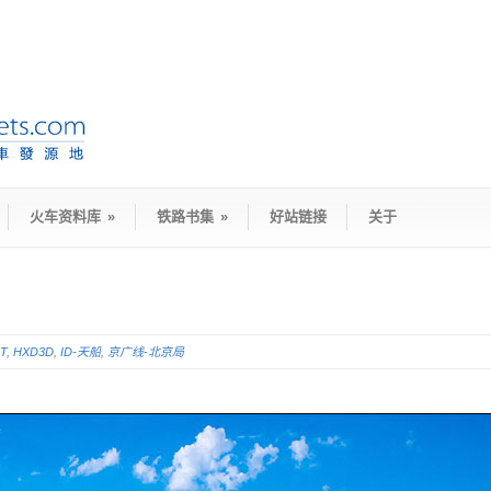
火车资料库
»
铁路书集
»
好站链接
关于
T
,
HXD3D
,
ID-天船
,
京广线-北京局