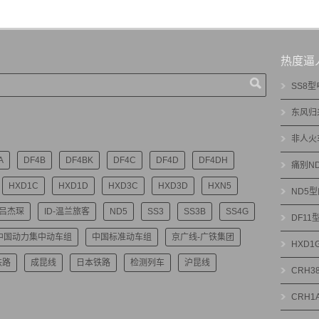
热度逼
SS8
东风归
非人火
A
DF4B
DF4BK
DF4C
DF4D
DF4DH
痛别N
HXD1C
HXD1D
HXD3C
HXD3D
HXN5
ND5
-吕杰琛
ID-温兰旅客
ND5
SS3
SS3B
SS4G
DF1
中国动力集中动车组
中国标准动车组
京广线-广铁集团
HXD
铁路
成昆线
日本铁路
检测列车
沪昆线
CRH3
CRH1