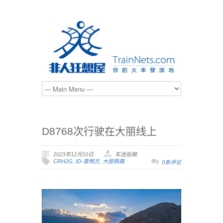
D8768次行驶在大丽线上
2023年12月10日
车迷投稿
CRH2G
,
ID-袁明方
,
大丽铁路
0条评论