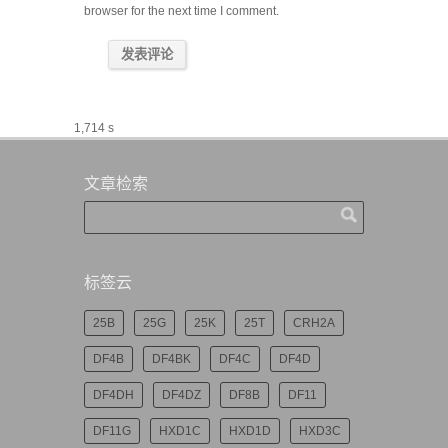
browser for the next time I comment.
1,714 s
文章检索
标签云
25B
25G
25K
25T
CRH2A
DF4B
DF4BK
DF4C
DF4D
DF4DH
DF4DZ
DF8B
DF11
DF11G
HXD1C
HXD1D
HXD3C