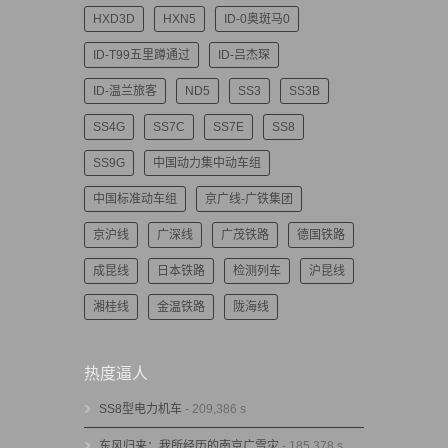
HXD3D
HXN5
ID-0奥斑马0
ID-T99五里蹲通过
ID-吕杰琛
ID-温兰旅客
ND5
SS3
SS3B
SS4G
SS7C
SS7E
SS8
SS9G
中国动力集中动车组
中国标准动车组
京广线-广铁集团
京沪线
广深线
广茂铁路
德国铁路
成昆线
日本铁路
检测列车
沪昆线
湘桂线
金温铁路
陇海线
热度逼人
SS8型电力机车
- 209,386 s
东风归来：我所经历的南京广雪灾
- 185,378 s