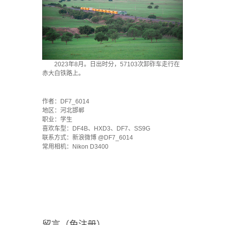
2023年8月。日出时分，57103次卸砟车走行在
赤大白铁路上。
`
作者：DF7_6014
地区：河北邯郸
职业：学生
喜欢车型：DF4B、HXD3、DF7、SS9G
联系方式：新浪微博 @DF7_6014
常用相机：Nikon D3400
留言（免注册）