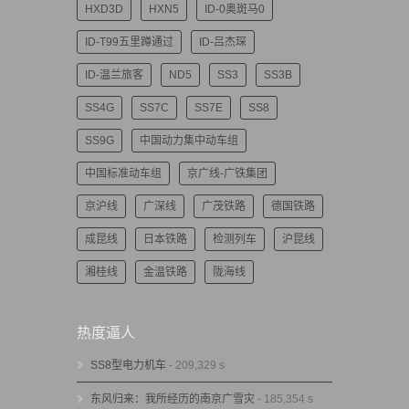
HXD3D
HXN5
ID-0奥斑马0
ID-T99五里蹲通过
ID-吕杰琛
ID-温兰旅客
ND5
SS3
SS3B
SS4G
SS7C
SS7E
SS8
SS9G
中国动力集中动车组
中国标准动车组
京广线-广铁集团
京沪线
广深线
广茂铁路
德国铁路
成昆线
日本铁路
检测列车
沪昆线
湘桂线
金温铁路
陇海线
热度逼人
SS8型电力机车
- 209,329 s
东风归来：我所经历的南京广雪灾
- 185,354 s