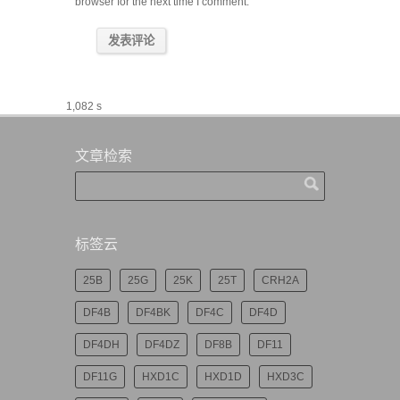
browser for the next time I comment.
1,082 s
文章检索
标签云
25B
25G
25K
25T
CRH2A
DF4B
DF4BK
DF4C
DF4D
DF4DH
DF4DZ
DF8B
DF11
DF11G
HXD1C
HXD1D
HXD3C