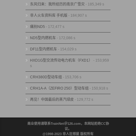
东风归来：我所经历的南京广雪灾
- 185,349 s
非人火车资料库 手机版
- 184,907 s
痛别ND5
- 172,477 s
ND5型内燃机车
- 172,086 s
DF11型内燃机车
- 154,029 s
HXD1G型交流传动电力机车（FXD1）
- 153,959
s
CRH380D型动车组
- 153,706 s
CRH1A-A（ZEFIRO 250）型动车组
- 150,918 s
再见！中国最后的蒸汽绿皮
- 129,772 s
商业使用请联系TrainNet＠126.com，本网站拒绝CC协
议。
@1998-2023 非人狂想屋 版权所有