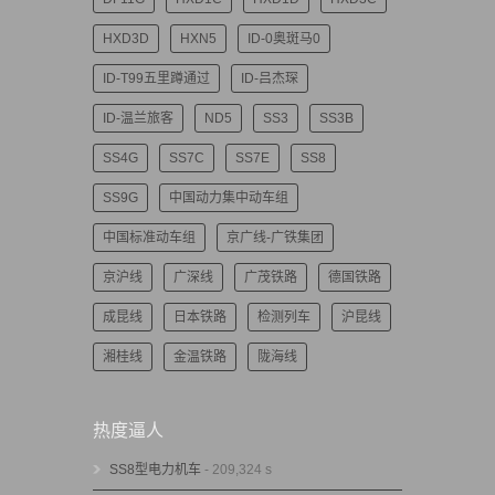
HXD3D
HXN5
ID-0奥斑马0
ID-T99五里蹲通过
ID-吕杰琛
ID-温兰旅客
ND5
SS3
SS3B
SS4G
SS7C
SS7E
SS8
SS9G
中国动力集中动车组
中国标准动车组
京广线-广铁集团
京沪线
广深线
广茂铁路
德国铁路
成昆线
日本铁路
检测列车
沪昆线
湘桂线
金温铁路
陇海线
热度逼人
SS8型电力机车
- 209,324 s