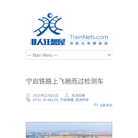
宁启铁路上飞驰而过检测车
2023年12月22日
车迷投稿
DF11
,
ID-AELES
,
宁启铁路
,
检测列车
0条评论