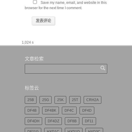
Save my name, email, and website in this
browser for the next time I comment.
1,024 s
文章检索
标签云
25B
25G
25K
25T
CRH2A
DF4B
DF4BK
DF4C
DF4D
DF4DH
DF4DZ
DF8B
DF11
DF11G
HXD1C
HXD1D
HXD3C