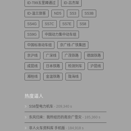
ID-T99五里蹲通过
ID-吕杰琛
ID-温兰旅客
ND5
SS3
SS3B
SS4G
SS7C
SS7E
SS8
SS9G
中国动力集中动车组
中国标准动车组
京广线-广铁集团
京沪线
广深线
广茂铁路
德国铁路
成昆线
日本铁路
检测列车
沪昆线
湘桂线
金温铁路
陇海线
热度逼人
SS8型电力机车
- 209,340 s
东风归来：我所经历的南京广雪灾
- 185,360 s
非人火车资料库 手机版
- 184,918 s