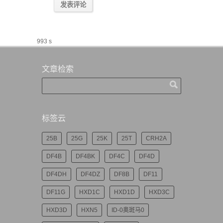
993 s
文章检索
标签云
25B
25G
25K
25T
CRH2A
DF4B
DF4BK
DF4C
DF4D
DF4DH
DF4DZ
DF8B
DF11
DF11G
HXD1C
HXD1D
HXD3C
HXD3D
HXN5
ID-0奥斑马0