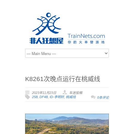
K8261次晚点运行在桃威线
2023年11月23日
车迷投稿
25B
,
DF4B
,
ID-李明轩
,
桃威线
0条评论