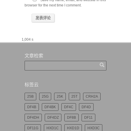
Save my name, email, and website in this
browser for the next time I comment.
1,004 s
文章检索
标签云
25B
25G
25K
25T
CRH2A
DF4B
DF4BK
DF4C
DF4D
DF4DH
DF4DZ
DF8B
DF11
DF11G
HXD1C
HXD1D
HXD3C