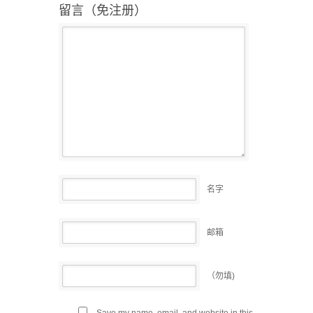
留言（免注册）
名字
邮箱
（勿填)