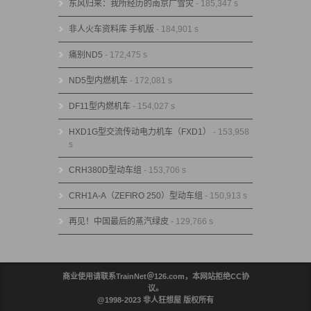
东风归来：我所经历的南京广雪灾
- 185,347 s
非人火车资料库 手机版
- 184,901 s
痛别ND5
- 172,475 s
ND5型内燃机车
- 172,081 s
DF11型内燃机车
- 154,027 s
HXD1G型交流传动电力机车（FXD1）
- 153,958
s
CRH380D型动车组
- 153,706 s
CRH1A-A（ZEFIRO 250）型动车组
- 150,913 s
再见！中国最后的蒸汽绿皮
- 129,766 s
商业使用请联系TrainNet＠126.com，本网站拒绝CC协
议。
@1998-2023 非人狂想屋 版权所有