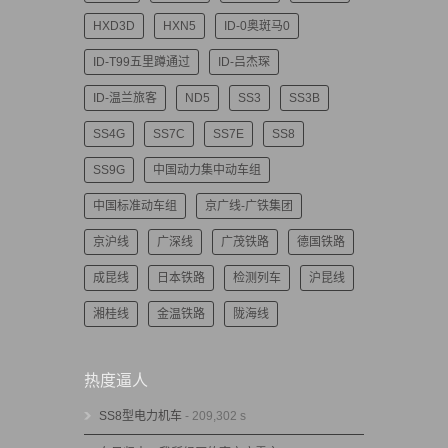
HXD3D
HXN5
ID-0奥斑马0
ID-T99五里蹲通过
ID-吕杰琛
ID-温兰旅客
ND5
SS3
SS3B
SS4G
SS7C
SS7E
SS8
SS9G
中国动力集中动车组
中国标准动车组
京广线-广铁集团
京沪线
广深线
广茂铁路
德国铁路
成昆线
日本铁路
检测列车
沪昆线
湘桂线
金温铁路
陇海线
热度逼人
SS8型电力机车
- 209,302 s