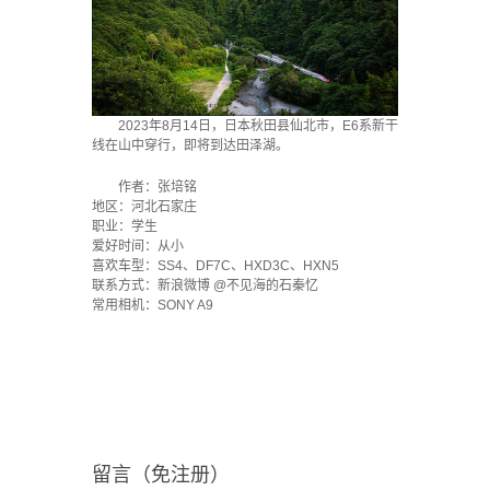
2023年8月14日，日本秋田县仙北市，E6系新干
线在山中穿行，即将到达田泽湖。
作者：张培铭
地区：河北石家庄
职业：学生
爱好时间：从小
喜欢车型：SS4、DF7C、HXD3C、HXN5
联系方式：新浪微博 @不见海的石秦忆
常用相机：SONY A9
留言（免注册）