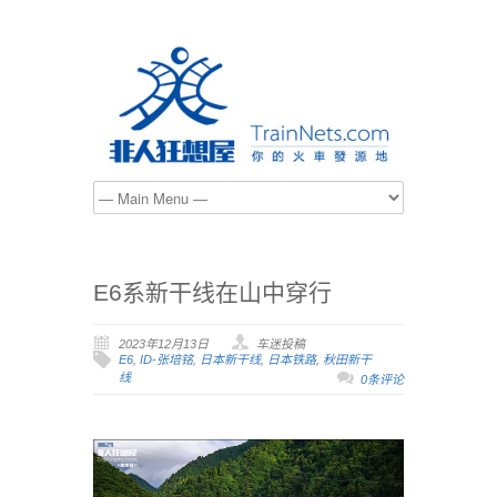
E6系新干线在山中穿行
2023年12月13日
车迷投稿
E6
,
ID-张培铭
,
日本新干线
,
日本铁路
,
秋田新干
线
0条评论