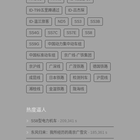
ID-T99五里蹲通过
ID-吕杰琛
ID-温兰旅客
ND5
SS3
SS3B
SS4G
SS7C
SS7E
SS8
SS9G
中国动力集中动车组
中国标准动车组
京广线-广铁集团
京沪线
广深线
广茂铁路
德国铁路
成昆线
日本铁路
检测列车
沪昆线
湘桂线
金温铁路
陇海线
热度逼人
SS8型电力机车
- 209,341 s
东风归来：我所经历的南京广雪灾
- 185,361 s