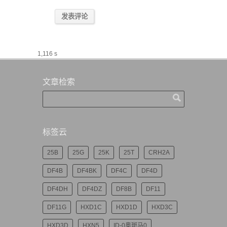
1,116 s
文章检索
标签云
25B
25G
25K
25T
CRH2A
DF4B
DF4BK
DF4C
DF4D
DF4DH
DF4DZ
DF8B
DF11
DF11G
HXD1C
HXD1D
HXD3C
HXD3D
HXN5
ID-0奥斑马0