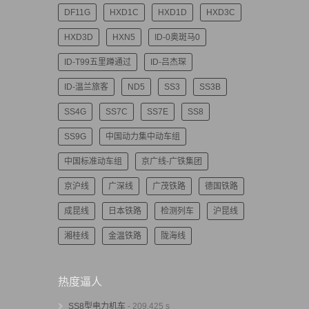
DF11G
HXD1C
HXD1D
HXD3C
HXD3D
HXN5
ID-0奥斑马0
ID-T99五里蹲通过
ID-吕杰琛
ID-温兰旅客
ND5
SS3
SS3B
SS4G
SS7C
SS7E
SS8
SS9G
中国动力集中动车组
中国标准动车组
京广线-广铁集团
京沪线
广深线
广茂铁路
德国铁路
成昆线
日本铁路
检测列车
沪昆线
湘桂线
金温铁路
陇海线
热度逼人
SS8型电力机车
- 209,425 s