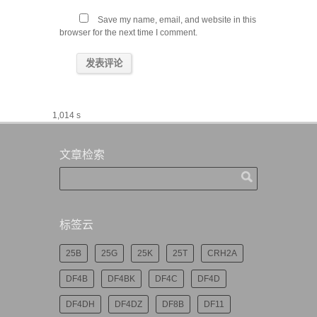
Save my name, email, and website in this
browser for the next time I comment.
1,014 s
文章检索
标签云
25B
25G
25K
25T
CRH2A
DF4B
DF4BK
DF4C
DF4D
DF4DH
DF4DZ
DF8B
DF11