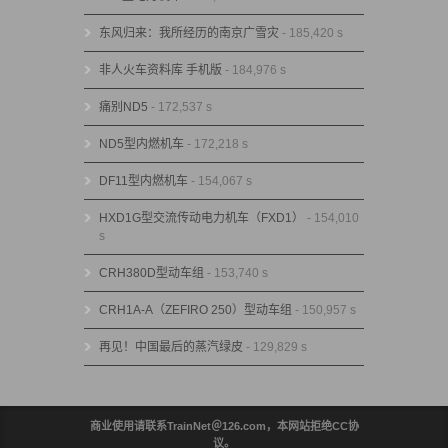
东风归来：我所经历的南京广雪灾
- 185,420 s
非人火车资料库 手机版
- 184,976 s
痛别ND5
- 172,537 s
ND5型内燃机车
- 172,218 s
DF11型内燃机车
- 154,067 s
HXD1G型交流传动电力机车（FXD1）
- 154,010
s
CRH380D型动车组
- 153,740 s
CRH1A-A（ZEFIRO 250）型动车组
- 150,957 s
再见！中国最后的蒸汽绿皮
- 129,829 s
商业使用请联系TrainNet＠126.com，本网站拒绝CC协
议。