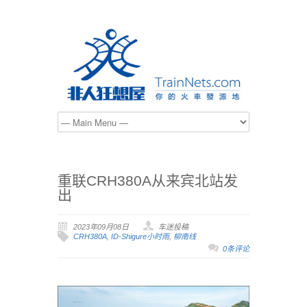
重联CRH380A从来宾北站发
出
2023年09月08日
车迷投稿
CRH380A
,
ID-Shigure小时雨
,
柳南线
0条评论