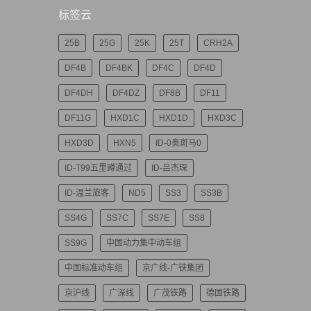
标签云
25B
25G
25K
25T
CRH2A
DF4B
DF4BK
DF4C
DF4D
DF4DH
DF4DZ
DF8B
DF11
DF11G
HXD1C
HXD1D
HXD3C
HXD3D
HXN5
ID-0奥斑马0
ID-T99五里蹲通过
ID-吕杰琛
ID-温兰旅客
ND5
SS3
SS3B
SS4G
SS7C
SS7E
SS8
SS9G
中国动力集中动车组
中国标准动车组
京广线-广铁集团
京沪线
广深线
广茂铁路
德国铁路