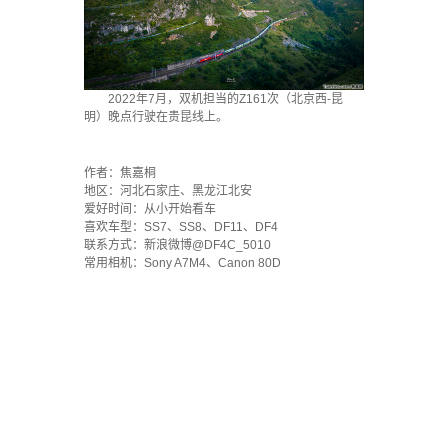
2022年7月，双机担当的Z161次（北京西-昆
明）晚点行驶在贵昆线上。
`
作者：焦嘉桐
地区：河北石家庄、黑龙江北安
爱好时间：从小开始看车
喜欢车型：SS7、SS8、DF11、DF4
联系方式：新浪微博@DF4C_5010
常用相机：Sony A7M4、Canon 80D