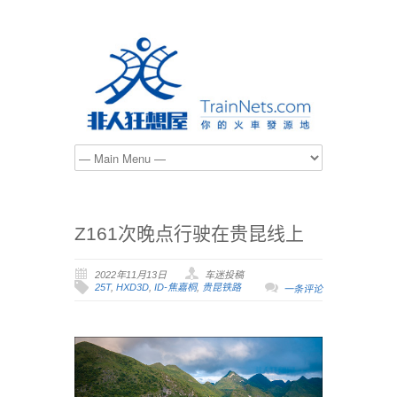
Z161次晚点行驶在贵昆线上
2022年11月13日
车迷投稿
25T
,
HXD3D
,
ID-焦嘉桐
,
贵昆铁路
一条评论