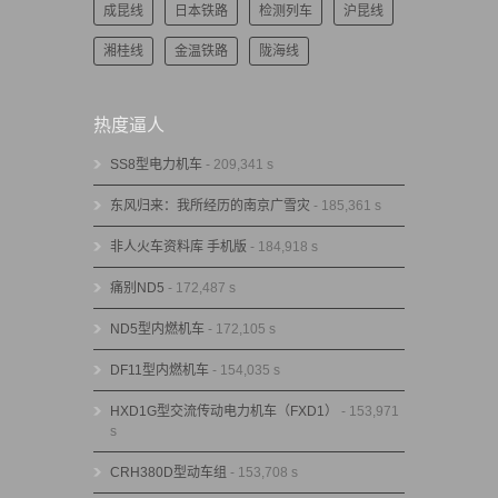
成昆线
日本铁路
检测列车
沪昆线
湘桂线
金温铁路
陇海线
热度逼人
SS8型电力机车
- 209,341 s
东风归来：我所经历的南京广雪灾
- 185,361 s
非人火车资料库 手机版
- 184,918 s
痛别ND5
- 172,487 s
ND5型内燃机车
- 172,105 s
DF11型内燃机车
- 154,035 s
HXD1G型交流传动电力机车（FXD1）
- 153,971
s
CRH380D型动车组
- 153,708 s