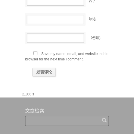
名字
邮箱
（勿填)
Save my name, email, and website in this
browser for the next time I comment.
2,166 s
文章检索