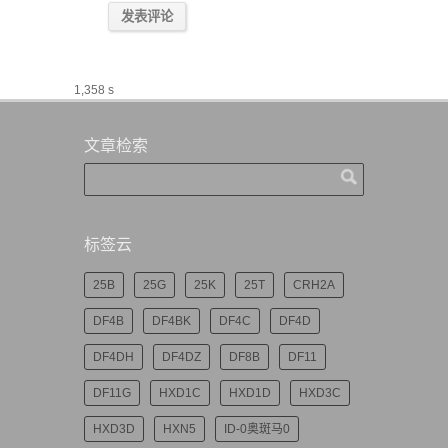
1,358 s
文章检索
标签云
25B
25G
25K
25T
CRH2A
DF4B
DF4BK
DF4C
DF4D
DF4DH
DF4DZ
DF8B
DF11
DF11G
HXD1C
HXD1D
HXD3C
HXD3D
HXN5
ID-0奥斑马0