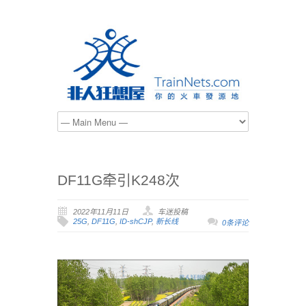
DF11G牵引K248次
2022年11月11日
车迷投稿
25G
,
DF11G
,
ID-shCJP
,
新长线
0条评论