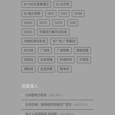
ID-T99五里蹲通过
ID-吕杰琛
ID-温兰旅客
ND5
SS3
SS3B
SS4G
SS7C
SS7E
SS8
SS9G
中国动力集中动车组
中国标准动车组
京广线-广铁集团
京沪线
广深线
广茂铁路
德国铁路
成昆线
日本铁路
检测列车
沪昆线
湘桂线
金温铁路
陇海线
热度逼人
SS8型电力机车
- 209,381 s
东风归来：我所经历的南京广雪灾
- 185,378 s
非人火车资料库 手机版
- 184,940 s