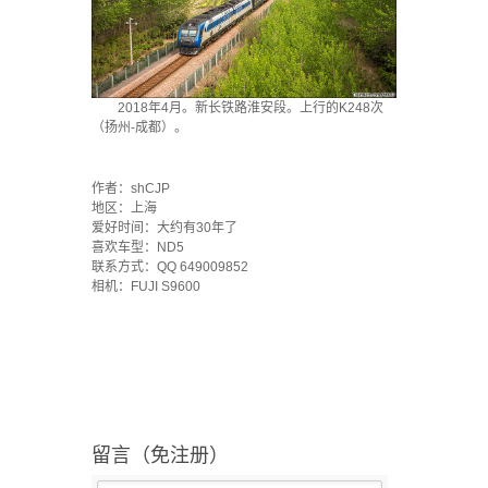
2018年4月。新长铁路淮安段。上行的K248次
（扬州-成都）。
`
作者：shCJP
地区：上海
爱好时间：大约有30年了
喜欢车型：ND5
联系方式：QQ 649009852
相机：FUJI S9600
留言（免注册）