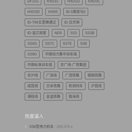
DF11G
HXD1C
HXD1D
HXD3C
HXD3D
HXN5
ID-0奥斑马0
ID-T99五里蹲通过
ID-吕杰琛
ID-温兰旅客
ND5
SS3
SS3B
SS4G
SS7C
SS7E
SS8
SS9G
中国动力集中动车组
中国标准动车组
京广线-广铁集团
京沪线
广深线
广茂铁路
德国铁路
成昆线
日本铁路
检测列车
沪昆线
湘桂线
金温铁路
陇海线
热度逼人
SS8型电力机车
- 209,376 s