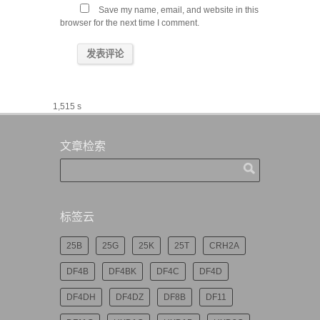
Save my name, email, and website in this
browser for the next time I comment.
1,515 s
文章检索
标签云
25B
25G
25K
25T
CRH2A
DF4B
DF4BK
DF4C
DF4D
DF4DH
DF4DZ
DF8B
DF11