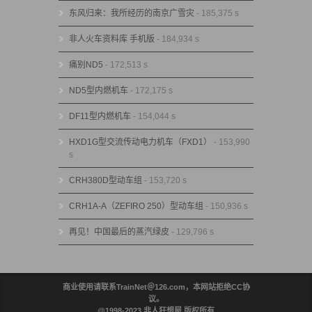
东风归来：我所经历的南京广雪灾
- 185,375 s
非人火车资料库 手机版
- 184,934 s
痛别ND5
- 172,513 s
ND5型内燃机车
- 172,175 s
DF11型内燃机车
- 154,044 s
HXD1G型交流传动电力机车（FXD1）
- 153,990
s
CRH380D型动车组
- 153,720 s
CRH1A-A（ZEFIRO 250）型动车组
- 150,936 s
再见！中国最后的蒸汽绿皮
- 129,796 s
商业使用请联系TrainNet＠126.com，本网站拒绝CC协
议。
@1998-2023 非人狂想屋 版权所有