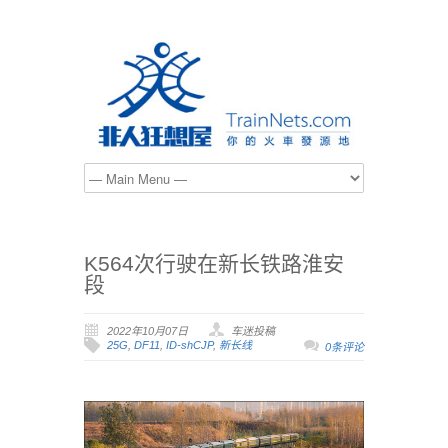
K564次行驶在新长铁路淮安
段
2022年10月07日
车迷投稿
25G
,
DF11
,
ID-shCJP
,
新长线
0条评论