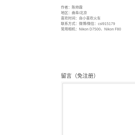
·
作者：陈帅霖
地区：曲阜/北京
喜欢时间：自小喜欢火车
联系方式：微博/微信：csl915179
常用相机：Nikon D7500、Nikon F80
留言（免注册）