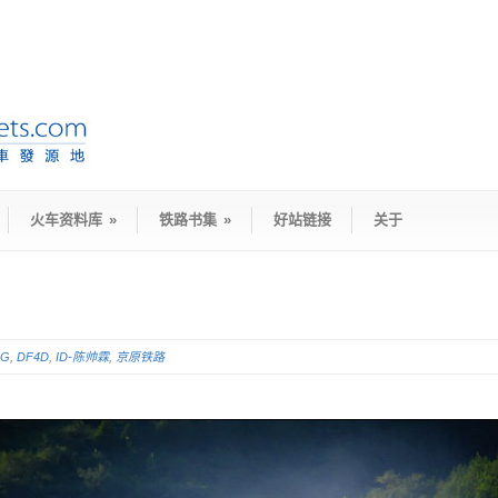
火车资料库
»
铁路书集
»
好站链接
关于
5G
,
DF4D
,
ID-陈帅霖
,
京原铁路