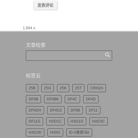
1,894 s
文章检索
标签云
25B
25G
25K
25T
CRH2A
DF4B
DF4BK
DF4C
DF4D
DF4DH
DF4DZ
DF8B
DF11
DF11G
HXD1C
HXD1D
HXD3C
HXD3D
HXN5
ID-0奥斑马0