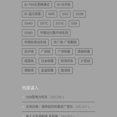
ID-T99五里蹲通过
ID-吕杰琛
ID-温兰旅客
ND5
SS3
SS3B
SS4G
SS7C
SS7E
SS8
SS9G
中国动力集中动车组
中国标准动车组
京广线-广铁集团
京沪线
广深线
广茂铁路
德国铁路
成昆线
日本铁路
检测列车
沪昆线
湘桂线
金温铁路
陇海线
热度逼人
SS8型电力机车
- 209,296 s
东风归来：我所经历的南京广雪灾
- 185,347 s
非人火车资料库 手机版
- 184,901 s