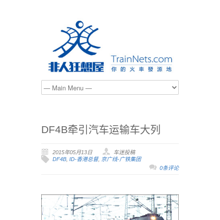
DF4B牵引汽车运输车大列
2015年05月13日
车迷投稿
DF4B
,
ID-香港总督
,
京广线-广铁集团
0条评论