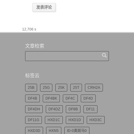
12,706 s
文章检索
标签云
25B
25G
25K
25T
CRH2A
DF4B
DF4BK
DF4C
DF4D
DF4DH
DF4DZ
DF8B
DF11
DF11G
HXD1C
HXD1D
HXD3C
HXD3D
HXN5
ID-0奥斑马0