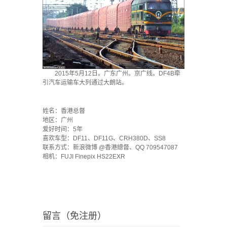
2015年5月12日。广东广州。京广线。DF4B牵
引汽车运输车大列通过大朗站。
`
姓名：香港总督
地区：广州
爱好时间：5年
喜欢车型：DF11、DF11G、CRH380D、SS8
联系方式：新浪微博 @香港總督、QQ 709547087
相机：FUJI Finepix HS22EXR
留言（免注册）