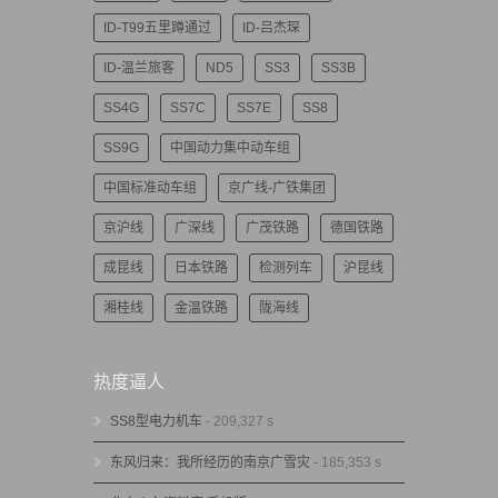
ID-T99五里蹲通过
ID-吕杰琛
ID-温兰旅客
ND5
SS3
SS3B
SS4G
SS7C
SS7E
SS8
SS9G
中国动力集中动车组
中国标准动车组
京广线-广铁集团
京沪线
广深线
广茂铁路
德国铁路
成昆线
日本铁路
检测列车
沪昆线
湘桂线
金温铁路
陇海线
热度逼人
SS8型电力机车
- 209,327 s
东风归来：我所经历的南京广雪灾
- 185,353 s