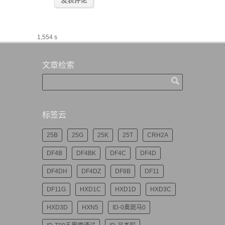
1,554 s
文章检索
标签云
25B
25G
25K
25T
CRH2A
DF4B
DF4BK
DF4C
DF4D
DF4DH
DF4DZ
DF8B
DF11
DF11G
HXD1C
HXD1D
HXD3C
HXD3D
HXN5
ID-0奥斑马0