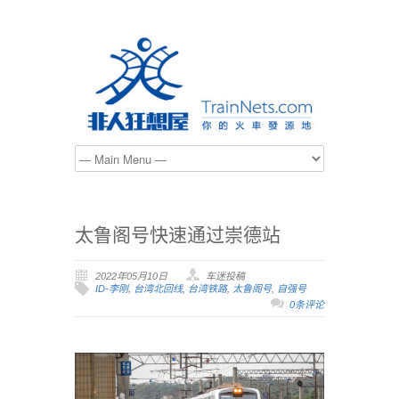
太鲁阁号快速通过崇德站
2022年05月10日
车迷投稿
ID-李刚
,
台湾北回线
,
台湾铁路
,
太鲁阁号
,
自强号
0条评论