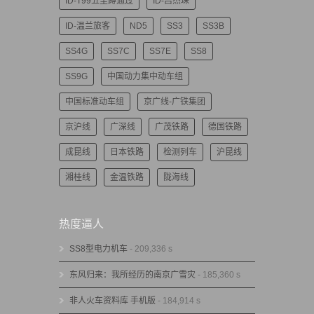
ID-T99五里蹲通过
ID-吕杰琛
ID-温兰旅客
ND5
SS3
SS3B
SS4G
SS7C
SS7E
SS8
SS9G
中国动力集中动车组
中国标准动车组
京广线-广铁集团
京沪线
广深线
广茂铁路
德国铁路
成昆线
日本铁路
检测列车
沪昆线
湘桂线
金温铁路
陇海线
热度逼人
SS8型电力机车
- 209,336 s
东风归来：我所经历的南京广雪灾
- 185,360 s
非人火车资料库 手机版
- 184,914 s