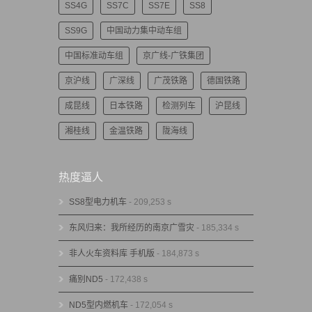
SS4G
SS7C
SS7E
SS8
SS9G
中国动力集中动车组
中国标准动车组
京广线-广铁集团
京沪线
广深线
广茂铁路
德国铁路
成昆线
日本铁路
检测列车
沪昆线
湘桂线
金温铁路
陇海线
热度逼人
SS8型电力机车
- 209,253 s
东风归来：我所经历的南京广雪灾
- 185,334 s
非人火车资料库 手机版
- 184,873 s
痛别ND5
- 172,438 s
ND5型内燃机车
- 172,054 s