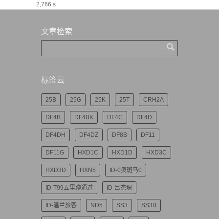
2,766 s
文章检索
标签云
25B
25G
25K
25T
CRH2A
DF4B
DF4BK
DF4C
DF4D
DF4DH
DF4DZ
DF8B
DF11
DF11G
HXD1C
HXD1D
HXD3C
HXD3D
HXN5
ID-0奥斑马0
ID-T99五里蹲通过
ID-吕杰琛
ID-温兰旅客
ND5
SS3
SS3B