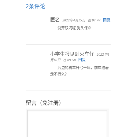
2条评论
匿名
回复
2022年4月15日
在 07:47
没开双闪呢 狗头保命
小学生报见到火车仔
2022年4
回复
月16日
在 09:50
后边的机车升弓干嘛，前车拖着
走不行么？
留言（免注册）