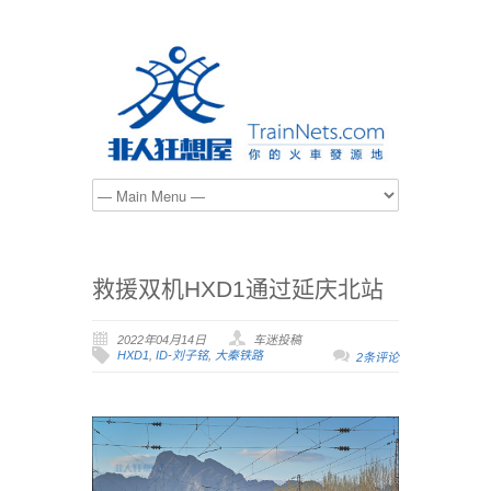
救援双机HXD1通过延庆北站
2022年04月14日
车迷投稿
HXD1
,
ID-刘子铭
,
大秦铁路
2条评论