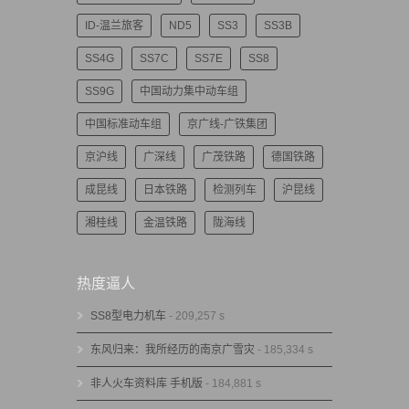
ID-温兰旅客
ND5
SS3
SS3B
SS4G
SS7C
SS7E
SS8
SS9G
中国动力集中动车组
中国标准动车组
京广线-广铁集团
京沪线
广深线
广茂铁路
德国铁路
成昆线
日本铁路
检测列车
沪昆线
湘桂线
金温铁路
陇海线
热度逼人
SS8型电力机车
- 209,257 s
东风归来：我所经历的南京广雪灾
- 185,334 s
非人火车资料库 手机版
- 184,881 s