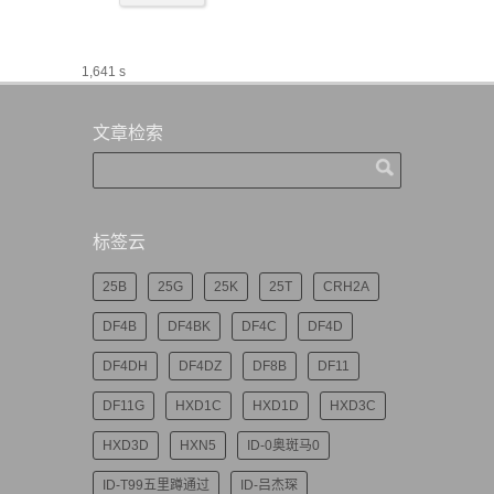
1,641 s
文章检索
标签云
25B
25G
25K
25T
CRH2A
DF4B
DF4BK
DF4C
DF4D
DF4DH
DF4DZ
DF8B
DF11
DF11G
HXD1C
HXD1D
HXD3C
HXD3D
HXN5
ID-0奥斑马0
ID-T99五里蹲通过
ID-吕杰琛