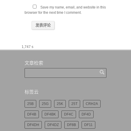
Save my name, email, and website in this
browser for the next time I comment.
1,747 s
文章检索
标签云
25B
25G
25K
25T
CRH2A
DF4B
DF4BK
DF4C
DF4D
DF4DH
DF4DZ
DF8B
DF11