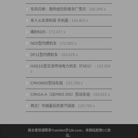
东风归来：我所经历的南京广雪灾
- 185,349 s
非人火车资料库 手机版
- 184,903 s
痛别ND5
- 172,477 s
ND5型内燃机车
- 172,085 s
DF11型内燃机车
- 154,029 s
HXD1G型交流传动电力机车（FXD1）
- 153,959
s
CRH380D型动车组
- 153,706 s
CRH1A-A（ZEFIRO 250）型动车组
- 150,915 s
再见！中国最后的蒸汽绿皮
- 129,769 s
商业使用请联系TrainNet＠126.com，本网站拒绝CC协
议。