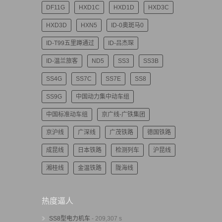
DF11G
HXD1C
HXD1D
HXD3C
HXD3D
HXN5
ID-0奥斑马0
ID-T99五里蹲通过
ID-吕杰琛
ID-温兰旅客
ND5
SS3
SS3B
SS4G
SS7C
SS7E
SS8
SS9G
中国动力集中动车组
中国标准动车组
京广线-广铁集团
京沪线
广深线
广茂铁路
德国铁路
成昆线
日本铁路
检测列车
沪昆线
湘桂线
金温铁路
陇海线
热度逼人
SS8型电力机车
- 209,307 s