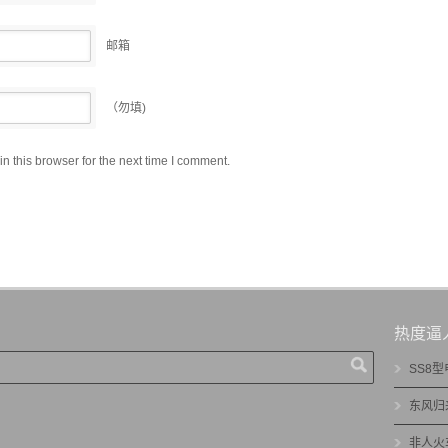
邮箱
（勿填)
 this browser for the next time I comment.
热度逼
SS8
东风归
非人火