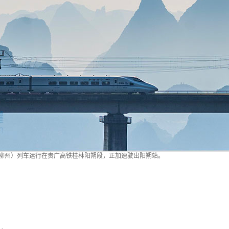
州南-柳州）列车运行在贵广高铁桂林阳朔段，正加速驶出阳朔站。