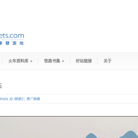
火车资料库
»
铁路书集
»
好站链接
关于
站
RH2A
,
ID-杨易仁
,
贵广铁路