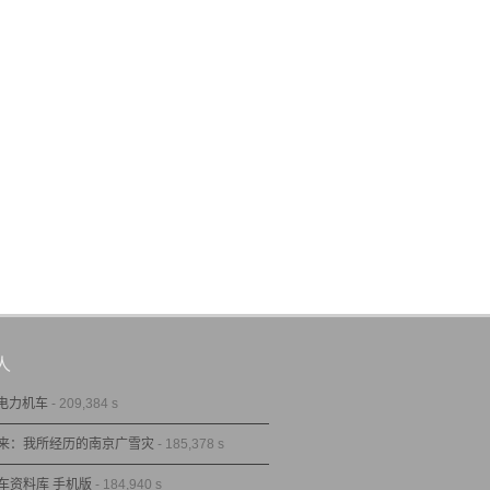
人
型电力机车
- 209,384 s
来：我所经历的南京广雪灾
- 185,378 s
车资料库 手机版
- 184,940 s