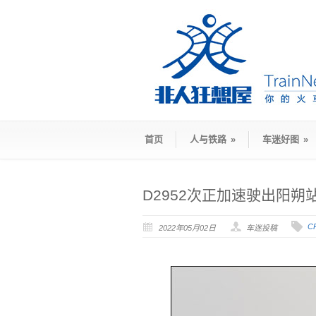
首页
人与铁路
»
车迷好图
»
D2952次正加速驶出阳朔
C
2022年05月02日
车迷投稿