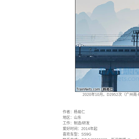
2020年10月。D2952次（广
`
作者：杨易仁
地区：山东
工作：制造/研发
爱好时间：2014年起
喜欢车型：SS9G