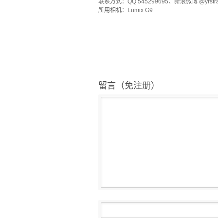
联系方式：QQ 545299695、新浪微博 @yrstra
所用相机：Lumix G9
留言（免注册）