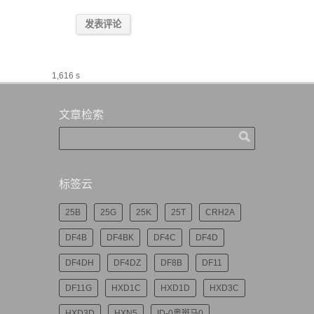
1,616 s
文章检索
标签云
25B
25G
25K
25T
CRH2A
DF4B
DF4BK
DF4C
DF4D
DF4DH
DF4DZ
DF8B
DF11
DF11G
HXD1C
HXD1D
HXD3C
HXD3D
HXN5
ID-0奥斑马0