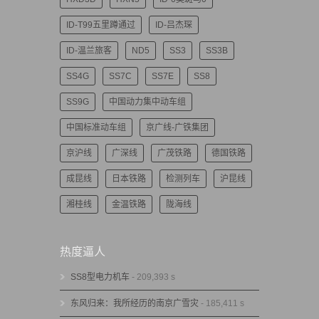
ID-T99五里蹲通过
ID-吕杰琛
ID-温兰旅客
ND5
SS3
SS3B
SS4G
SS7C
SS7E
SS8
SS9G
中国动力集中动车组
中国标准动车组
京广线-广铁集团
京沪线
广深线
广茂铁路
德国铁路
成昆线
日本铁路
检测列车
沪昆线
湘桂线
金温铁路
陇海线
热度逼人
SS8型电力机车
- 209,393 s
东风归来：我所经历的南京广雪灾
- 185,411 s