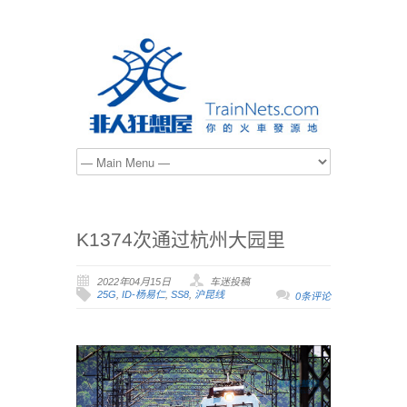
K1374次通过杭州大园里
2022年04月15日
车迷投稿
25G
,
ID-杨易仁
,
SS8
,
沪昆线
0条评论